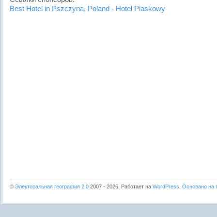
Best Hotel in Pszczyna, Poland - Hotel Piaskowy
©
Электоральная география 2.0
2007 - 2026. Работает на
WordPress
.
Основано на т