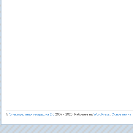
©
Электоральная география 2.0
2007 - 2026. Работает на
WordPress
.
Основано на т