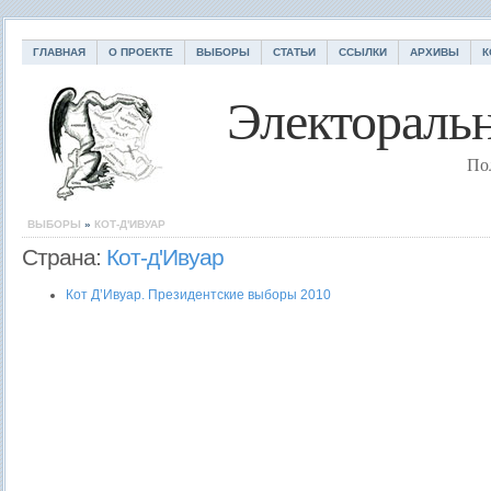
ГЛАВНАЯ
О ПРОЕКТЕ
ВЫБОРЫ
СТАТЬИ
ССЫЛКИ
АРХИВЫ
К
Электоральн
По
ВЫБОРЫ
»
КОТ-Д'ИВУАР
Страна:
Кот-д'Ивуар
Кот Д’Ивуар. Президентские выборы 2010