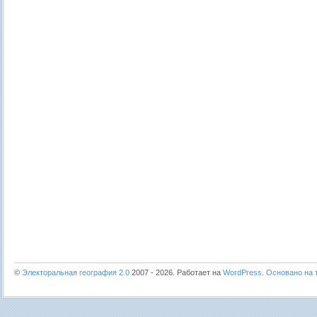
©
Электоральная география 2.0
2007 - 2026. Работает на
WordPress
.
Основано на т