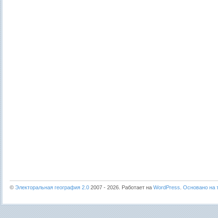
©
Электоральная география 2.0
2007 - 2026. Работает на
WordPress
.
Основано на т