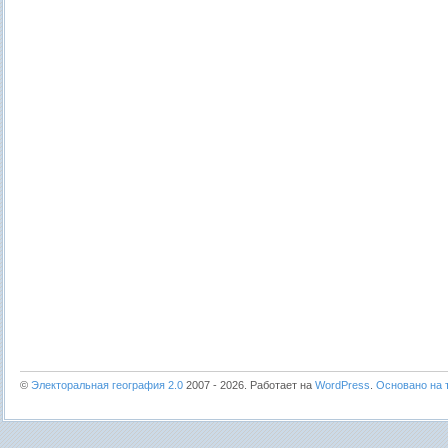
©
Электоральная география 2.0
2007 - 2026. Работает на
WordPress
.
Основано на т