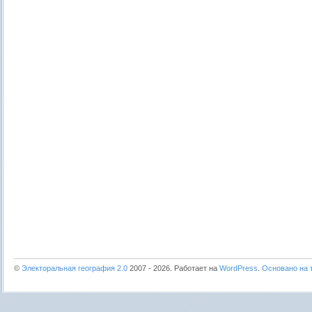
©
Электоральная география 2.0
2007 - 2026. Работает на
WordPress
.
Основано на т