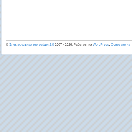
©
Электоральная география 2.0
2007 - 2026. Работает на
WordPress
.
Основано на т