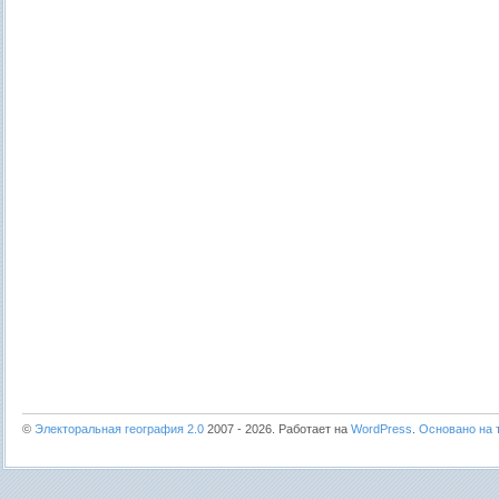
©
Электоральная география 2.0
2007 - 2026. Работает на
WordPress
.
Основано на т