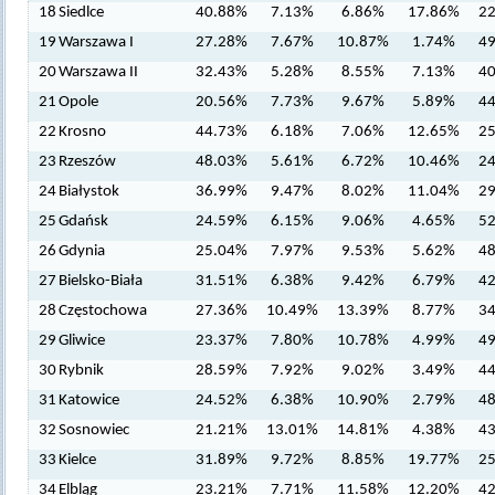
18
Siedlce
40.88%
7.13%
6.86%
17.86%
2
19
Warszawa I
27.28%
7.67%
10.87%
1.74%
4
20
Warszawa II
32.43%
5.28%
8.55%
7.13%
4
21
Opole
20.56%
7.73%
9.67%
5.89%
4
22
Krosno
44.73%
6.18%
7.06%
12.65%
2
23
Rzeszów
48.03%
5.61%
6.72%
10.46%
2
24
Białystok
36.99%
9.47%
8.02%
11.04%
2
25
Gdańsk
24.59%
6.15%
9.06%
4.65%
5
26
Gdynia
25.04%
7.97%
9.53%
5.62%
4
27
Bielsko-Biała
31.51%
6.38%
9.42%
6.79%
4
28
Częstochowa
27.36%
10.49%
13.39%
8.77%
3
29
Gliwice
23.37%
7.80%
10.78%
4.99%
4
30
Rybnik
28.59%
7.92%
9.02%
3.49%
4
31
Katowice
24.52%
6.38%
10.90%
2.79%
4
32
Sosnowiec
21.21%
13.01%
14.81%
4.38%
4
33
Kielce
31.89%
9.72%
8.85%
19.77%
2
34
Elbląg
23.21%
7.71%
11.58%
12.20%
4