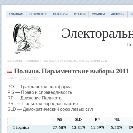
ГЛАВНАЯ
О ПРОЕКТЕ
ВЫБОРЫ
СТАТЬИ
ССЫЛКИ
АРХИВЫ
К
Электоральн
По
ВЫБОРЫ
»
ПОЛЬША
»
ПОЛЬША. ПАРЛАМЕНТСКИЕ ВЫБОРЫ 2011
Польша. Парламентские выборы 2011
Автор:
Alex Kireev
PO — Гражданская платформа
PiS — Право и справедливость
RP — Движение Паликота
PSL — Польская народная партия
SLD — Демократический союз левых сил
PiS
SLD
RP
PSL
1
Legnica
27.68%
13.31%
11.59%
5.23%
3