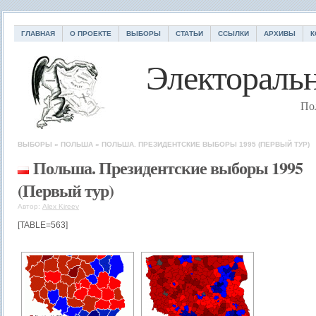
ГЛАВНАЯ
О ПРОЕКТЕ
ВЫБОРЫ
СТАТЬИ
ССЫЛКИ
АРХИВЫ
К
Электоральн
По
ВЫБОРЫ
»
ПОЛЬША
»
ПОЛЬША. ПРЕЗИДЕНТСКИЕ ВЫБОРЫ 1995 (ПЕРВЫЙ ТУР)
Польша. Президентские выборы 1995
(Первый тур)
Автор:
Alex Kireev
[TABLE=563]