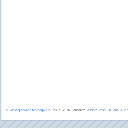
©
Электоральная география 2.0
2007 - 2026. Работает на
WordPress
.
Основано на т