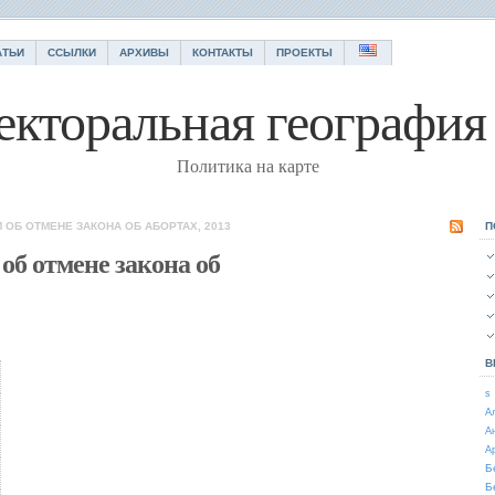
АТЬИ
ССЫЛКИ
АРХИВЫ
КОНТАКТЫ
ПРОЕКТЫ
екторальная география 
Политика на карте
 ОБ ОТМЕНЕ ЗАКОНА ОБ АБОРТАХ, 2013
П
об отмене закона об
В
s
А
А
А
Б
Б