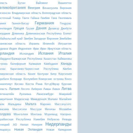
бласть
Бутан
Вайоминг
Вашингтон
еликобритания
Венгрия
Венесуэла
Виргиния
исконсин
Владимирская область
Волгоградская область
осточный Тимор
Гаити
Гайана
Гамбия
Гана
Гватемала
Германия
винея
Гвинея-Бисау
Гондурас
Дания
Греция
ренландия
Грузия
Делавэр
Джибути
жорджия
Доминика
Доминиканская Республика
Египет
абайкальский край
Замбия
Западная Виргиния
Зимбабве
вановская область
Израиль
Иллинойс
Ингушетия
ндиана
Индия
Индонезия
Ирак
Иран
Иркутская область
Испания
Италия
рландия
Исландия
абардино-Балкарская Республика
Казахстан
Каймановы
Канада
строва
Калифорния
Калмыкия
Камбоджия
анзас
Карачаево-Черкесская Республика
Квебек
Киргизия
емеровская область
Кения
Кентукки
Кипр
Колумбия
ирибати
Колорадо
Коморские острова
Конго
Коста Рика
оннектикут
Косово
Кот-д'Ивуар
Курская
Литва
Латвия
бласть
Лесото
Либерия
Ливан
Ливия
Люксембург
ихтенштейн
Луизиана
Маврикий
Македония
авритания
Мадагаскар
Малави
Малайзия
Мальта
али
Мальдивы
Марокко
Массачусетс
ексика
Миссисипи
Миссури
Мичиган
Мозамбик
олдова
Монголия
Монтана
Мэриленд
Нагорно-
арабахская Республика
Намибия
Небраска
Невада
Нидерланды
енецкий АО
Непал
Нигерия
Новая Зеландия
икарагуа
Новая Каледония