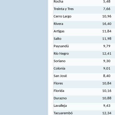
Rocha
5,48
Treinta y Tres
7,66
Cerro Largo
10,96
Rivera
16,40
Artigas
11,84
Salto
11,98
Paysandú
9,79
Río Negro
12,41
Soriano
9,30
Colonia
9,01
San José
8,40
Flores
10,84
Florida
10,16
Durazno
10,88
Lavalleja
9,43
Tacuarembó
12,34