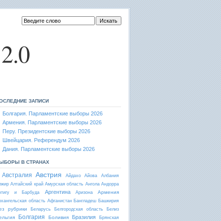
2.0
ОСЛЕДНИЕ ЗАПИСИ
Болгария. Парламентские выборы 2026
Армения. Парламентские выборы 2026
Перу. Президентские выборы 2026
Швейцария. Референдум 2026
Дания. Парламентские выборы 2026
ЫБОРЫ В СТРАНАХ
Австрия
Австралия
Айдахо
Айова
Албания
лжир
Алтайский край
Амурская область
Ангола
Андорра
Аргентина
Армения
нтигу и Барбуда
Аризона
рхангельская область
Афганистан
Бангладеш
Башкирия
ез рубрики
Беларусь
Белгородская область
Белиз
Болгария
Бразилия
ельгия
Боливия
Брянская