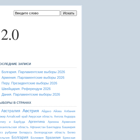
2.0
ОСЛЕДНИЕ ЗАПИСИ
Болгария. Парламентские выборы 2026
Армения. Парламентские выборы 2026
Перу. Президентские выборы 2026
Швейцария. Референдум 2026
Дания. Парламентские выборы 2026
ЫБОРЫ В СТРАНАХ
Австрия
Австралия
Айдахо
Айова
Албания
лжир
Алтайский край
Амурская область
Ангола
Андорра
Аргентина
Армения
нтигу и Барбуда
Аризона
рхангельская область
Афганистан
Бангладеш
Башкирия
ез рубрики
Беларусь
Белгородская область
Белиз
Болгария
Бразилия
ельгия
Боливия
Брянская