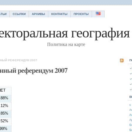
АТЬИ
ССЫЛКИ
АРХИВЫ
КОНТАКТЫ
ПРОЕКТЫ
екторальная география 
Политика на карте
ННЫЙ РЕФЕРЕНДУМ 2007
П
нный референдум 2007
НЕТ
В
.88%
.12%
s
А
.85%
А
А
.52%
Б
.99%
Б