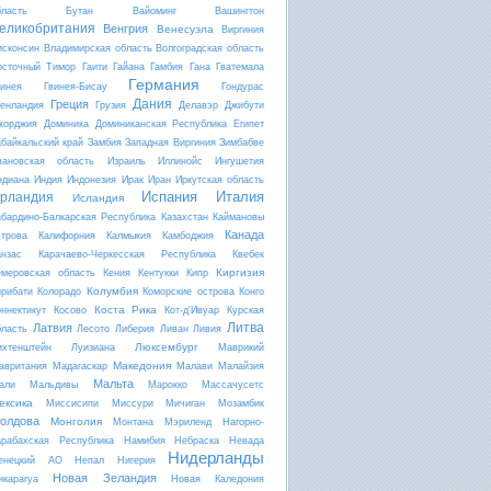
бласть
Бутан
Вайоминг
Вашингтон
еликобритания
Венгрия
Венесуэла
Виргиния
исконсин
Владимирская область
Волгоградская область
осточный Тимор
Гаити
Гайана
Гамбия
Гана
Гватемала
Германия
винея
Гвинея-Бисау
Гондурас
Дания
Греция
ренландия
Грузия
Делавэр
Джибути
жорджия
Доминика
Доминиканская Республика
Египет
абайкальский край
Замбия
Западная Виргиния
Зимбабве
вановская область
Израиль
Иллинойс
Ингушетия
ндиана
Индия
Индонезия
Ирак
Иран
Иркутская область
Испания
Италия
рландия
Исландия
абардино-Балкарская Республика
Казахстан
Каймановы
Канада
строва
Калифорния
Калмыкия
Камбоджия
анзас
Карачаево-Черкесская Республика
Квебек
Киргизия
емеровская область
Кения
Кентукки
Кипр
Колумбия
ирибати
Колорадо
Коморские острова
Конго
Коста Рика
оннектикут
Косово
Кот-д'Ивуар
Курская
Литва
Латвия
бласть
Лесото
Либерия
Ливан
Ливия
Люксембург
ихтенштейн
Луизиана
Маврикий
Македония
авритания
Мадагаскар
Малави
Малайзия
Мальта
али
Мальдивы
Марокко
Массачусетс
ексика
Миссисипи
Миссури
Мичиган
Мозамбик
олдова
Монголия
Монтана
Мэриленд
Нагорно-
арабахская Республика
Намибия
Небраска
Невада
Нидерланды
енецкий АО
Непал
Нигерия
Новая Зеландия
икарагуа
Новая Каледония