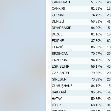
ÇANAKKALE
51.92%
48
ÇANKIRI
81.53%
18
ÇORUM
74.49%
25
DENİZLİ
58.91%
41
DİYARBAKIR
94.29%
5
DUZCE
81.16%
18
EDİRNE
37.39%
62
ELAZIĞ
86.63%
13
ERZİNCAN
70.97%
29
ERZURUM
94.46%
5
ESKİŞEHİR
59.17%
40
GAZİANTEP
79.65%
20
GİRESUN
73.99%
26
GÜMÜŞHANE
84.19%
15
HAKKARİ
95.34%
4
HATAY
59.85%
40
IĞDIR
68.15%
31