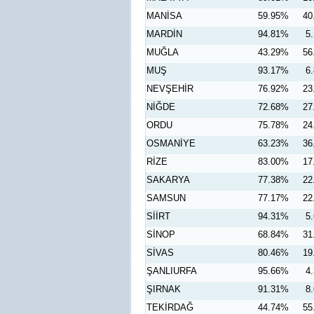
MANİSA
59.95%
40
MARDİN
94.81%
5
MUĞLA
43.29%
56
MUŞ
93.17%
6
NEVŞEHİR
76.92%
23
NİĞDE
72.68%
27
ORDU
75.78%
24
OSMANİYE
63.23%
36
RİZE
83.00%
17
SAKARYA
77.38%
22
SAMSUN
77.17%
22
SİİRT
94.31%
5
SİNOP
68.84%
31
SİVAS
80.46%
19
ŞANLIURFA
95.66%
4
ŞIRNAK
91.31%
8
TEKİRDAĞ
44.74%
55