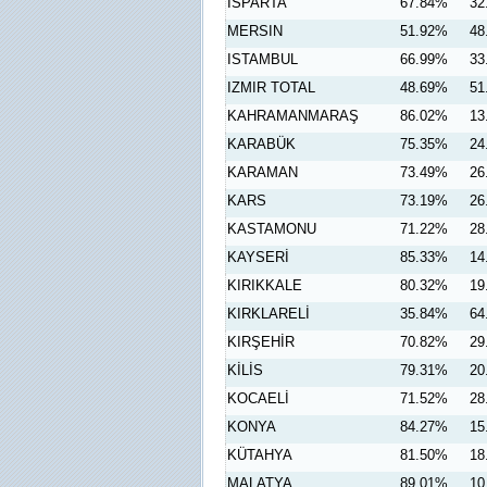
ISPARTA
67.84%
32
MERSIN
51.92%
48
ISTAMBUL
66.99%
33
IZMIR TOTAL
48.69%
51
KAHRAMANMARAŞ
86.02%
13
KARABÜK
75.35%
24
KARAMAN
73.49%
26
KARS
73.19%
26
KASTAMONU
71.22%
28
KAYSERİ
85.33%
14
KIRIKKALE
80.32%
19
KIRKLARELİ
35.84%
64
KIRŞEHİR
70.82%
29
KİLİS
79.31%
20
KOCAELİ
71.52%
28
KONYA
84.27%
15
KÜTAHYA
81.50%
18
MALATYA
89.01%
10