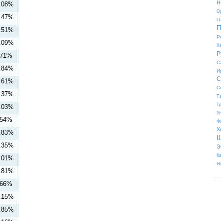
Н
.08%
О
.47%
П
П
.51%
Р
.09%
Х
Р
.71%
С
.84%
И
С
.61%
С
.37%
Т
Т
.03%
У
.54%
Ф
Х
.83%
Ш
.35%
Э
К
.01%
Я
.81%
.66%
.15%
.85%