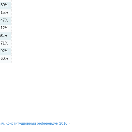
.30%
.15%
.47%
.12%
.91%
.71%
.92%
.60%
ия. Конституционный референдум 2010 »