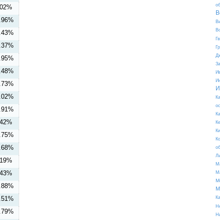
о
.02%
В
.96%
В
В
.43%
Г
.37%
Г
Д
.95%
З
.48%
И
И
.73%
И
.02%
К
о
.91%
К
.42%
К
К
.75%
К
.68%
о
Л
.19%
М
.43%
М
М
.88%
М
.51%
К
Н
.79%
Н