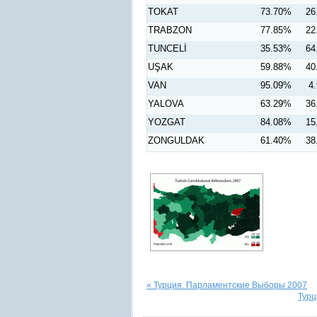
TOKAT
73.70%
26
TRABZON
77.85%
22
TUNCELİ
35.53%
64
UŞAK
59.88%
40
VAN
95.09%
4
YALOVA
63.29%
36
YOZGAT
84.08%
15
ZONGULDAK
61.40%
38
« Турция. Парламентские Выборы 2007
Турц