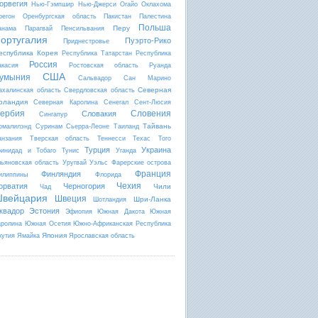
орвегия
Нью-Гэмпшир
Нью-Джерси
Огайо
Оклахома
регон
Оренбургская область
Пакистан
Палестина
Польша
Перу
анама
Парагвай
Пенсильвания
ортугалия
Пуэрто-Рико
Приднестровье
еспублика Корея
Республика Татарстан
Республика
Россия
акасия
Ростовская область
Руанда
США
умыния
Сальвадор
Сан Марино
Северная
ахалинская область
Свердловская область
рландия
Северная Каролина
Сенегал
Сент-Люсия
ербия
Словения
Словакия
Сингапур
Тайвань
омалилэнд
Суринам
Сьерра-Леоне
Таиланд
анзания
Тверская область
Теннесси
Техас
Того
Турция
Украина
ринидад и Тобаго
Тунис
Уганда
льяновская область
Уругвай
Уэльс
Фарерские острова
Франция
Финляндия
илиппины
Флорида
Чехия
орватия
Черногория
Чили
Чад
вейцария
Швеция
Шри-Ланка
Шотландия
квадор
Эстония
Эфиопия
Южная Дакота
Южная
аролина
Южная Осетия
Южно-Африканская Республика
Япония
кутия
Ямайка
Ярославская область