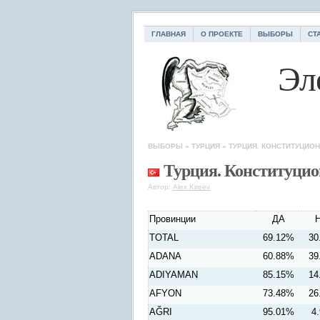
ГЛАВНАЯ
О ПРОЕКТЕ
ВЫБОРЫ
СТ
Эл
ВЫБОРЫ
»
ТУРЦИЯ
»
ТУРЦИЯ. КОНСТИТУЦИО
Турция. Конституцио
Автор:
Alex Kireev
Провинции
ДА
TOTAL
69.12%
30
ADANA
60.88%
39
ADIYAMAN
85.15%
14
AFYON
73.48%
26
AĞRI
95.01%
4