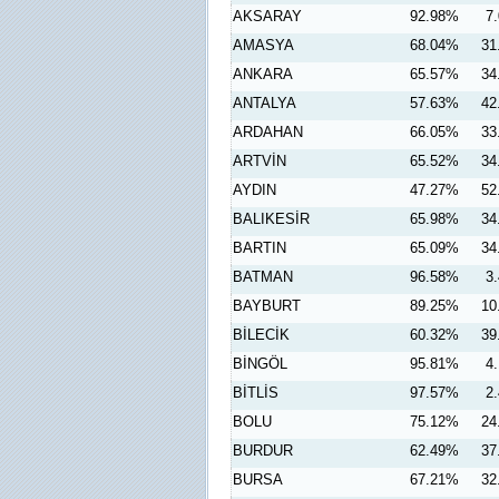
AKSARAY
92.98%
7
AMASYA
68.04%
31
ANKARA
65.57%
34
ANTALYA
57.63%
42
ARDAHAN
66.05%
33
ARTVİN
65.52%
34
AYDIN
47.27%
52
BALIKESİR
65.98%
34
BARTIN
65.09%
34
BATMAN
96.58%
3
BAYBURT
89.25%
10
BİLECİK
60.32%
39
BİNGÖL
95.81%
4
BİTLİS
97.57%
2
BOLU
75.12%
24
BURDUR
62.49%
37
BURSA
67.21%
32