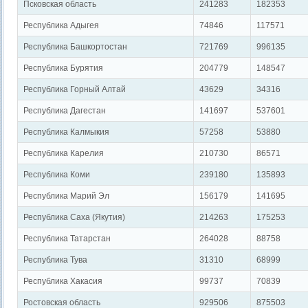
Псковская область
241283
182353
Республика Адыгея
74846
117571
Республика Башкортостан
721769
996135
Республика Бурятия
204779
148547
Республика Горный Алтай
43629
34316
Республика Дагестан
141697
537601
Республика Калмыкия
57258
53880
Республика Карелия
210730
86571
Республика Коми
239180
135893
Республика Марий Эл
156179
141695
Республика Саха (Якутия)
214263
175253
Республика Татарстан
264028
88758
Республика Тува
31310
68999
Республика Хакасия
99737
70839
Ростовская область
929506
875503