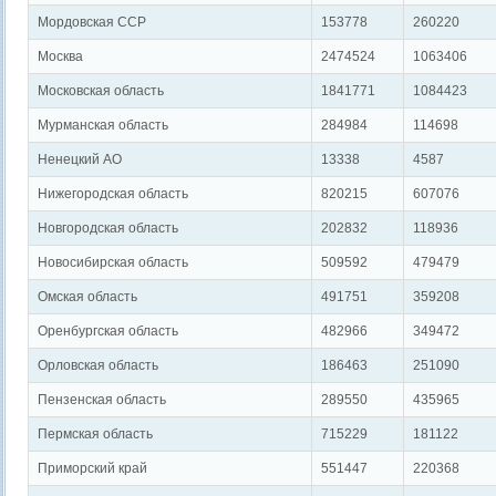
Мордовская ССР
153778
260220
Москва
2474524
1063406
Московская область
1841771
1084423
Мурманская область
284984
114698
Ненецкий АО
13338
4587
Нижегородская область
820215
607076
Новгородская область
202832
118936
Новосибирская область
509592
479479
Омская область
491751
359208
Оренбургская область
482966
349472
Орловская область
186463
251090
Пензенская область
289550
435965
Пермская область
715229
181122
Приморский край
551447
220368