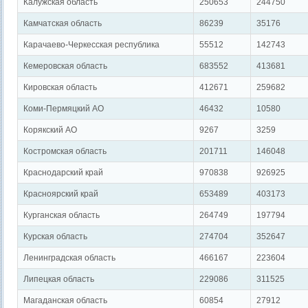
Калужская область
250653
244750
Камчатская область
86239
35176
Карачаево-Черкесская республика
55512
142743
Кемеровская область
683552
413681
Кировская область
412671
259682
Коми-Пермяцкий АО
46432
10580
Корякский АО
9267
3259
Костромская область
201711
146048
Краснодарский край
970838
926925
Красноярский край
653489
403173
Курганская область
264749
197794
Курская область
274704
352647
Ленинградская область
466167
223604
Липецкая область
229086
311525
Магаданская область
60854
27912