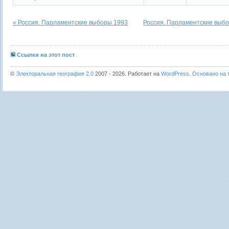
« Россия. Парламентские выборы 1993
Россия. Парламентские выбо
Ссылки на этот пост
©
Электоральная география 2.0
2007 - 2026. Работает на
WordPress
.
Основано на т