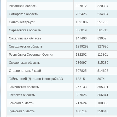
Рязанская область
327812
320304
Самарская область
705425
534884
Санкт-Петербург
1391887
551765
Саратовская область
586019
561711
Сахалинская область
147406
83052
Свердловская область
1299299
327990
Республика Северная Осетия
132202
116801
Смоленская область
236097
315289
Ставропольский край
607825
514693
Таймырский (Долгано-Ненецкий) АО
13815
3074
Тамбовская область
257133
355301
Тверская область
387026
366841
Томская область
217624
100308
Тульская область
488714
350643