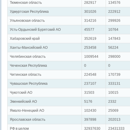
Тюменская область
282917
134576
Удмуртская Республика
301026
222912
Ульяновская область
314216
299926
Усть-Ордынский Бурятский АО
45577
10764
Хабаровский край
352619
147843
Ханты-Мансийский АО
253458
56224
Челябинская область
1009544
298000
Чеченская Республика
0
0
Читинская область
224548
170739
Чувашская Республика
237107
333131
Чукотский АО
31503
10015
Эвенкийский АО
5176
2332
Ямало-Ненецкий АО
102430
25069
Ярославская область
397898
202013
РФ в целом
32937630
23431333