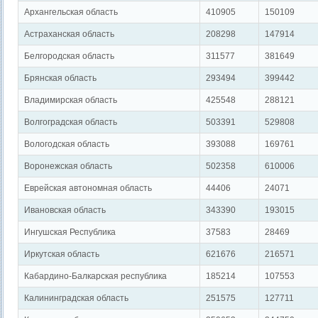
Архангельская область
410905
150109
Астраханская область
208298
147914
Белгородская область
311577
381649
Брянская область
293494
399442
Владимирская область
425548
288121
Волгоградская область
503391
529808
Вологодская область
393088
169761
Воронежская область
502358
610006
Еврейская автономная область
44406
24071
Ивановская область
343390
193015
Ингушская Республика
37583
28469
Иркутская область
621676
216571
Кабардино-Балкарская республика
185214
107553
Калининградская область
251575
127711