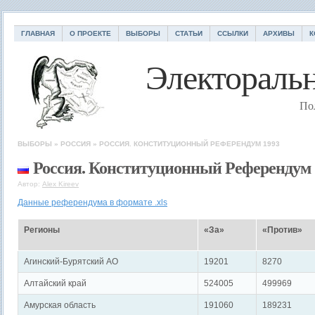
ГЛАВНАЯ
О ПРОЕКТЕ
ВЫБОРЫ
СТАТЬИ
ССЫЛКИ
АРХИВЫ
К
Электоральн
По
ВЫБОРЫ
»
РОССИЯ
»
РОССИЯ. КОНСТИТУЦИОННЫЙ РЕФЕРЕНДУМ 1993
Россия. Конституционный Референдум 
Автор:
Alex Kireev
Данные референдума в формате .xls
Регионы
«За»
«Против»
Агинский-Бурятский АО
19201
8270
Алтайский край
524005
499969
Амурская область
191060
189231