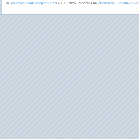
©
Электоральная география 2.0
2007 - 2026. Работает на
WordPress
.
Основано на т