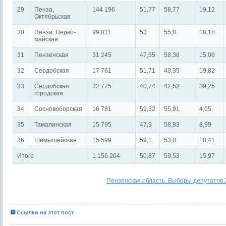
29
Пенза,
144 196
51,77
58,77
19,12
Октябрьская
30
Пенза, Перво-
99 811
53
55,8
18,18
майская
31
Пензенская
31 245
47,55
58,38
15,06
32
Сердобская
17 761
51,71
49,35
19,82
33
Сердобская
32 775
40,74
42,52
39,25
городская
34
Сосновоборская
16 781
59,32
55,91
4,05
35
Тамалинская
15 795
47,9
58,83
8,99
36
Шемышейская
15 599
59,1
53,8
18,41
Итого
1 156 204
50,87
59,53
15,97
Пензенская область. Выборы депутатов 
Ссылки на этот пост