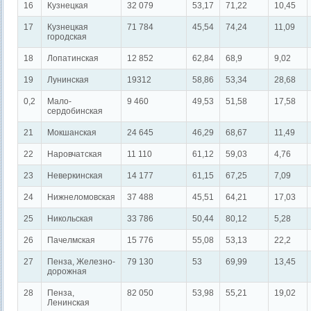
16
Кузнецкая
32 079
53,17
71,22
10,45
17
Кузнецкая
71 784
45,54
74,24
11,09
городская
18
Лопатинская
12 852
62,84
68,9
9,02
19
Лунинская
19312
58,86
53,34
28,68
0,2
Мало-
9 460
49,53
51,58
17,58
сердобинская
21
Мокшанская
24 645
46,29
68,67
11,49
22
Наровчатская
11 110
61,12
59,03
4,76
23
Неверкинская
14 177
61,15
67,25
7,09
24
Нижнеломовская
37 488
45,51
64,21
17,03
25
Никольская
33 786
50,44
80,12
5,28
26
Пачелмская
15 776
55,08
53,13
22,2
27
Пенза, Железно-
79 130
53
69,99
13,45
дорожная
28
Пенза,
82 050
53,98
55,21
19,02
Ленинская