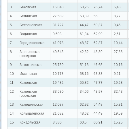
3
Бековская
16 040
58,25
76,74
5,48
4
Белинская
27 589
53,39
56
8,77
5
Бессоновская
31 727
44,47
59,37
9,46
6
Вадинская
9 693
61,34
52,99
2,61
7
Городищенская
41 078
48,87
62,87
10,44
8
Зареченская
49 543
42,32
48,39
27,88
городская
9
Земетчинская
25 739
51,13
46,65
10,16
10
Иссинская
10 778
58,16
63,33
9,21
11
Каменская
19 482
55,82
47,77
19,28
12
Каменская
33 530
34,06
43,97
32,43
городская
13
Камешкирская
12 087
62,92
54,48
15,81
14
Колышлейская
21 682
48,62
44,49
19,59
15
Кондольская
8 380
60,5
60,91
15,25