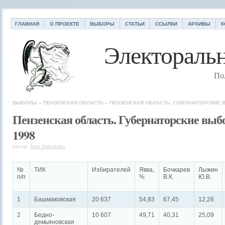
ГЛАВНАЯ
О ПРОЕКТЕ
ВЫБОРЫ
СТАТЬИ
ССЫЛКИ
АРХИВЫ
К
Электоральн
По
ВЫБОРЫ
»
ПЕНЗЕНСКАЯ ОБЛАСТЬ
»
ПЕНЗЕНСКАЯ ОБЛАСТЬ. ГУБЕРНАТОРСКИЕ 
Пензенская область. Губернаторские вы
1998
Автор:
Alex Sidorenko
№
ТИК
Избирателей
Явка,
Бочкарев
Лыжин
п/п
%
В.К.
Ю.В.
1
Башмаковская
20 637
54,83
67,45
12,26
2
Бедно-
10 607
49,71
40,31
25,09
демьяновская