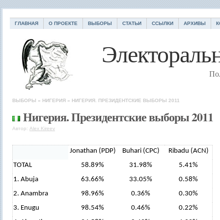
ГЛАВНАЯ
О ПРОЕКТЕ
ВЫБОРЫ
СТАТЬИ
ССЫЛКИ
АРХИВЫ
К
Электоральн
По
ВЫБОРЫ
»
НИГЕРИЯ
»
НИГЕРИЯ. ПРЕЗИДЕНТСКИЕ ВЫБОРЫ 2011
Нигерия. Президентские выборы 2011
Автор:
Alex Kireev
Jonathan (PDP)
Buhari (CPC)
Ribadu (ACN)
TOTAL
58.89%
31.98%
5.41%
1. Abuja
63.66%
33.05%
0.58%
2. Anambra
98.96%
0.36%
0.30%
3. Enugu
98.54%
0.46%
0.22%