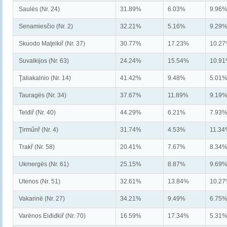
Saulës (Nr. 24)
31.89%
6.03%
9.96
Senamiesčio (Nr. 2)
32.21%
5.16%
9.29
Skuodo Maţeikiř (Nr. 37)
30.77%
17.23%
10.2
Suvalkijos (Nr. 63)
24.24%
15.54%
10.9
Ţaliakalnio (Nr. 14)
41.42%
9.48%
5.01
Tauragës (Nr. 34)
37.67%
11.89%
9.19
Telđiř (Nr. 40)
44.29%
6.21%
7.93
Ţirműnř (Nr. 4)
31.74%
4.53%
11.3
Trakř (Nr. 58)
20.41%
7.67%
8.34
Ukmergës (Nr. 61)
25.15%
8.87%
9.69
Utenos (Nr. 51)
32.61%
13.84%
10.2
Vakarinë (Nr. 27)
34.21%
9.49%
6.75
Varënos Eiđiđkiř (Nr. 70)
16.59%
17.34%
5.31