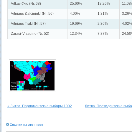
Vilkaviđkio (Nr. 68)
25.60%
13.26%
11.0
Vilniaus Đalčininkř (Nr. 56)
4.00%
1.31%
3.26
Vilniaus Trakř (Nr. 57)
19.69%
2.36%
4.02
Zarasř-Visagino (Nr. 52)
12.34%
7.87%
24.5
« Литва. Парламентские выборы 1992
Литва. Президентские выбо
Ссылки на этот пост