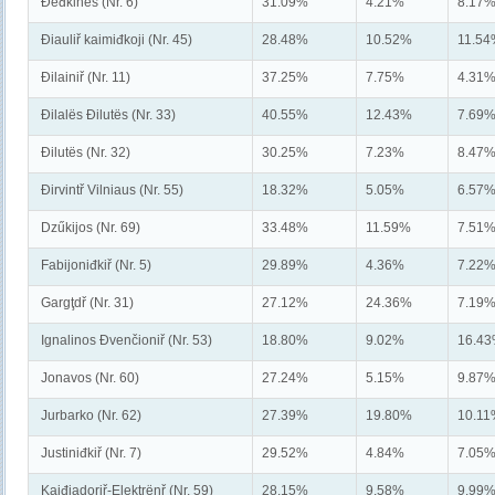
Đeđkinës (Nr. 6)
31.09%
4.21%
8.17
Điauliř kaimiđkoji (Nr. 45)
28.48%
10.52%
11.5
Đilainiř (Nr. 11)
37.25%
7.75%
4.31
Đilalës Đilutës (Nr. 33)
40.55%
12.43%
7.69
Đilutës (Nr. 32)
30.25%
7.23%
8.47
Đirvintř Vilniaus (Nr. 55)
18.32%
5.05%
6.57
Dzűkijos (Nr. 69)
33.48%
11.59%
7.51
Fabijoniđkiř (Nr. 5)
29.89%
4.36%
7.22
Gargţdř (Nr. 31)
27.12%
24.36%
7.19
Ignalinos Đvenčioniř (Nr. 53)
18.80%
9.02%
16.4
Jonavos (Nr. 60)
27.24%
5.15%
9.87
Jurbarko (Nr. 62)
27.39%
19.80%
10.1
Justiniđkiř (Nr. 7)
29.52%
4.84%
7.05
Kaiđiadoriř-Elektrënř (Nr. 59)
28.15%
9.58%
9.99