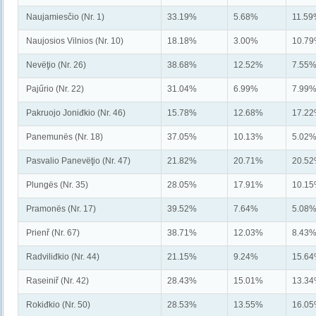
Naujamiesčio (Nr. 1)
33.19%
5.68%
11.5
Naujosios Vilnios (Nr. 10)
18.18%
3.00%
10.7
Nevëţio (Nr. 26)
38.68%
12.52%
7.55
Pajűrio (Nr. 22)
31.04%
6.99%
7.99
Pakruojo Joniđkio (Nr. 46)
15.78%
12.68%
17.2
Panemunës (Nr. 18)
37.05%
10.13%
5.02
Pasvalio Panevëţio (Nr. 47)
21.82%
20.71%
20.5
Plungës (Nr. 35)
28.05%
17.91%
10.1
Pramonës (Nr. 17)
39.52%
7.64%
5.08
Prienř (Nr. 67)
38.71%
12.03%
8.43
Radviliđkio (Nr. 44)
21.15%
9.24%
15.6
Raseiniř (Nr. 42)
28.43%
15.01%
13.3
Rokiđkio (Nr. 50)
28.53%
13.55%
16.0