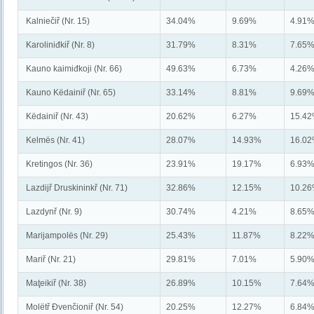
Kalniečiř (Nr. 15)
34.04%
9.69%
4.91
Karoliniđkiř (Nr. 8)
31.79%
8.31%
7.65
Kauno kaimiđkoji (Nr. 66)
49.63%
6.73%
4.26
Kauno Këdainiř (Nr. 65)
33.14%
8.81%
9.69
Këdainiř (Nr. 43)
20.62%
6.27%
15.4
Kelmës (Nr. 41)
28.07%
14.93%
16.0
Kretingos (Nr. 36)
23.91%
19.17%
6.93
Lazdijř Druskininkř (Nr. 71)
32.86%
12.15%
10.2
Lazdynř (Nr. 9)
30.74%
4.21%
8.65
Marijampolës (Nr. 29)
25.43%
11.87%
8.22
Mariř (Nr. 21)
29.81%
7.01%
5.90
Maţeikiř (Nr. 38)
26.89%
10.15%
7.64
Molëtř Đvenčioniř (Nr. 54)
20.25%
12.27%
6.84