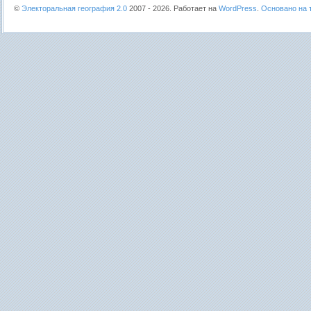
©
Электоральная география 2.0
2007 - 2026. Работает на
WordPress
.
Основано на т