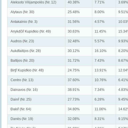
Aleksoto Vilijampolës (Nr. 12)
40.38%
7.71%
3.69
Alytaus (Nr. 30)
25.48%
8.00%
9.51
Antakalnio (Nr. 3)
31.56%
4.57%
10.0
Anykđčiř Kupiđkio (Nr. 49)
30.63%
11.45%
15.3
Auđros (Nr. 23)
32.48%
5.57%
9.93
Aukđtaitijos (Nr. 28)
30.12%
16.10%
8.20
Baltijos (Nr. 20)
31.72%
7.43%
8.67
Birţř Kupiđkio (Nr. 48)
24.75%
13.91%
12.0
Centro (Nr. 13)
37.60%
10.76%
6.41
Dainavos (Nr. 16)
38.91%
7.34%
4.83
Dainř (Nr. 25)
27.73%
6.28%
9.45
Đakiř (Nr. 64)
34.80%
11.06%
14.6
Danës (Nr. 19)
32.08%
8.31%
9.15