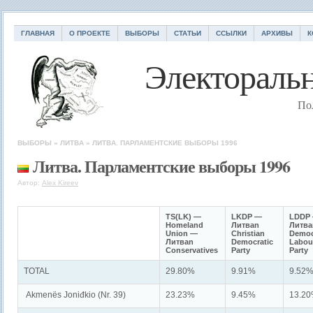
ГЛАВНАЯ
О ПРОЕКТЕ
ВЫБОРЫ
СТАТЬИ
ССЫЛКИ
АРХИВЫ
К
Электоральн
По
ВЫБОРЫ
»
ЛИТВА
»
ЛИТВА. ПАРЛАМЕНТСКИЕ ВЫБОРЫ 1996
Литва. Парламентские выборы 1996
Автор:
Alex Kireev
TS(LK) —
LKDP —
LDDP
Homeland
Литваn
Литва
Union —
Christian
Democ
Литваn
Democratic
Labou
Conservatives
Party
Party
TOTAL
29.80%
9.91%
9.52
Akmenës Joniđkio (Nr. 39)
23.23%
9.45%
13.2