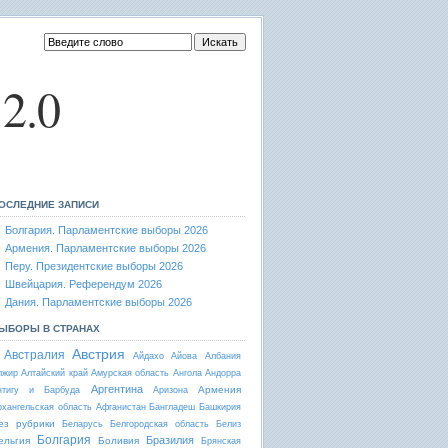
2.0
ОСЛЕДНИЕ ЗАПИСИ
Болгария. Парламентские выборы 2026
Армения. Парламентские выборы 2026
Перу. Президентские выборы 2026
Швейцария. Референдум 2026
Дания. Парламентские выборы 2026
ЫБОРЫ В СТРАНАХ
Австрия
Австралия
Айдахо
Айова
Албания
лжир
Алтайский край
Амурская область
Ангола
Андорра
Аргентина
Армения
нтигу и Барбуда
Аризона
рхангельская область
Афганистан
Бангладеш
Башкирия
ез рубрики
Беларусь
Белгородская область
Белиз
Болгария
Бразилия
ельгия
Боливия
Брянская