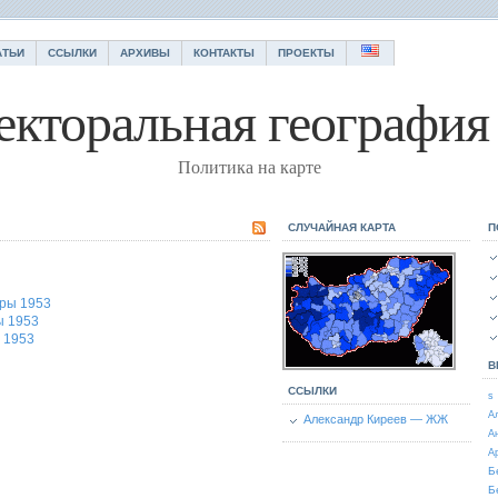
АТЬИ
ССЫЛКИ
АРХИВЫ
КОНТАКТЫ
ПРОЕКТЫ
екторальная география 
Политика на карте
СЛУЧАЙНАЯ КАРТА
П
ры 1953
ы 1953
 1953
В
ССЫЛКИ
s
А
Александр Киреев — ЖЖ
А
А
Б
Б