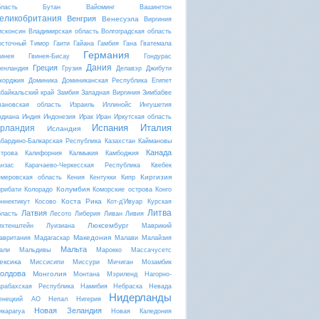
бласть
Бутан
Вайоминг
Вашингтон
еликобритания
Венгрия
Венесуэла
Виргиния
исконсин
Владимирская область
Волгоградская область
осточный Тимор
Гаити
Гайана
Гамбия
Гана
Гватемала
Германия
винея
Гвинея-Бисау
Гондурас
Дания
Греция
ренландия
Грузия
Делавэр
Джибути
жорджия
Доминика
Доминиканская Республика
Египет
абайкальский край
Замбия
Западная Виргиния
Зимбабве
вановская область
Израиль
Иллинойс
Ингушетия
ндиана
Индия
Индонезия
Ирак
Иран
Иркутская область
Испания
Италия
рландия
Исландия
абардино-Балкарская Республика
Казахстан
Каймановы
Канада
строва
Калифорния
Калмыкия
Камбоджия
анзас
Карачаево-Черкесская Республика
Квебек
Киргизия
емеровская область
Кения
Кентукки
Кипр
Колумбия
ирибати
Колорадо
Коморские острова
Конго
Коста Рика
оннектикут
Косово
Кот-д'Ивуар
Курская
Литва
Латвия
бласть
Лесото
Либерия
Ливан
Ливия
Люксембург
ихтенштейн
Луизиана
Маврикий
Македония
авритания
Мадагаскар
Малави
Малайзия
Мальта
али
Мальдивы
Марокко
Массачусетс
ексика
Миссисипи
Миссури
Мичиган
Мозамбик
олдова
Монголия
Монтана
Мэриленд
Нагорно-
арабахская Республика
Намибия
Небраска
Невада
Нидерланды
енецкий АО
Непал
Нигерия
Новая Зеландия
икарагуа
Новая Каледония