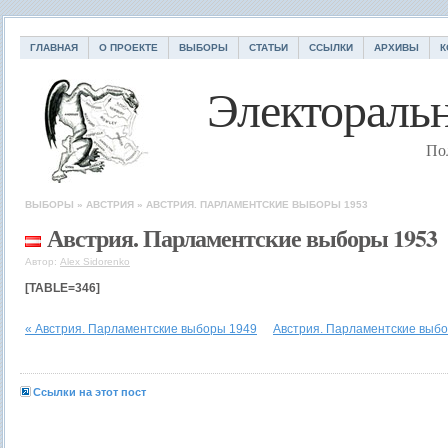
ГЛАВНАЯ
О ПРОЕКТЕ
ВЫБОРЫ
СТАТЬИ
ССЫЛКИ
АРХИВЫ
К
Электоральн
По
ВЫБОРЫ
»
АВСТРИЯ
»
АВСТРИЯ. ПАРЛАМЕНТСКИЕ ВЫБОРЫ 1953
Австрия. Парламентские выборы 1953
Автор:
Alex Sidorenko
[TABLE=346]
« Австрия. Парламентские выборы 1949
Австрия. Парламентские выбо
Ссылки на этот пост