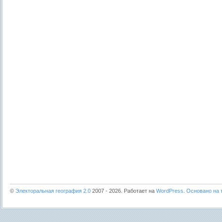
©
Электоральная география 2.0
2007 - 2026. Работает на
WordPress
.
Основано на т