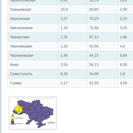
Тернопольская
0,43
16,79
19,6
Харьковская
10,9
60,85
2,08
Херсонская
3,27
70,23
2,23
Хмельницкая
1,19
75,46
3,25
Черкасская
1,35
67,14
1,96
Черновицкая
1,42
43,56
4,4
Черниговская
1,46
44,15
6,69
Киев
3,54
56,13
6,36
Севастополь
8,38
54,68
1,8
Сумма
4,17
61,59
4,59