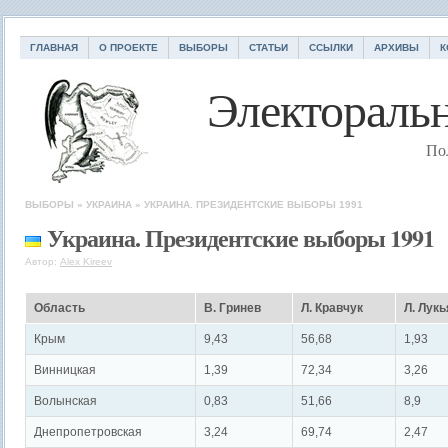
ГЛАВНАЯ
О ПРОЕКТЕ
ВЫБОРЫ
СТАТЬИ
ССЫЛКИ
АРХИВЫ
К
Электоральн
По
ВЫБОРЫ
»
УКРАИНА
»
УКРАИНА. ПРЕЗИДЕНТСКИЕ ВЫБОРЫ 1991
Украина. Президентские выборы 1991
Автор:
Alex Kireev
Область
В. Гринев
Л. Кравчук
Л. Лук
Крым
9,43
56,68
1,93
Винницкая
1,39
72,34
3,26
Волынская
0,83
51,66
8,9
Днепропетровская
3,24
69,74
2,47