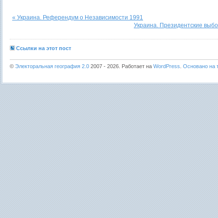
« Украина. Референдум о Независимости 1991
Украина. Президентские выбо
Ссылки на этот пост
©
Электоральная география 2.0
2007 - 2026. Работает на
WordPress
.
Основано на т