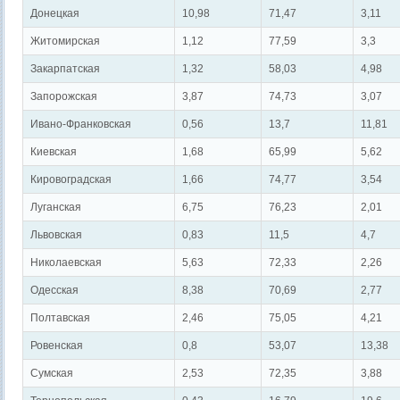
Донецкая
10,98
71,47
3,11
Житомирская
1,12
77,59
3,3
Закарпатская
1,32
58,03
4,98
Запорожская
3,87
74,73
3,07
Ивано-Франковская
0,56
13,7
11,81
Киевская
1,68
65,99
5,62
Кировоградская
1,66
74,77
3,54
Луганская
6,75
76,23
2,01
Львовская
0,83
11,5
4,7
Николаевская
5,63
72,33
2,26
Одесская
8,38
70,69
2,77
Полтавская
2,46
75,05
4,21
Ровенская
0,8
53,07
13,38
Сумская
2,53
72,35
3,88