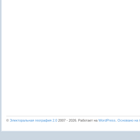
©
Электоральная география 2.0
2007 - 2026. Работает на
WordPress
.
Основано на т