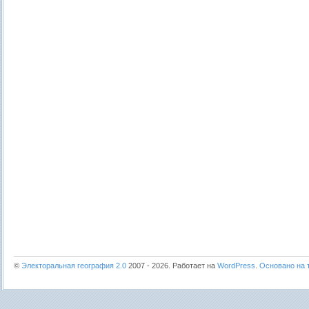
©
Электоральная география 2.0
2007 - 2026. Работает на
WordPress
.
Основано на т