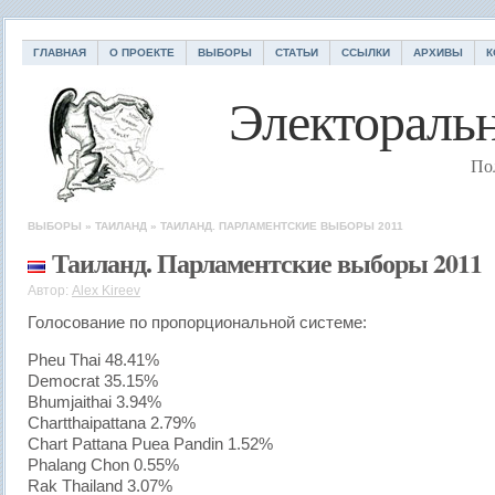
ГЛАВНАЯ
О ПРОЕКТЕ
ВЫБОРЫ
СТАТЬИ
ССЫЛКИ
АРХИВЫ
К
Электоральн
По
ВЫБОРЫ
»
ТАИЛАНД
»
ТАИЛАНД. ПАРЛАМЕНТСКИЕ ВЫБОРЫ 2011
Таиланд. Парламентские выборы 2011
Автор:
Alex Kireev
Голосование по пропорциональной системе:
Pheu Thai 48.41%
Democrat 35.15%
Bhumjaithai 3.94%
Chartthaipattana 2.79%
Chart Pattana Puea Pandin 1.52%
Phalang Chon 0.55%
Rak Thailand 3.07%