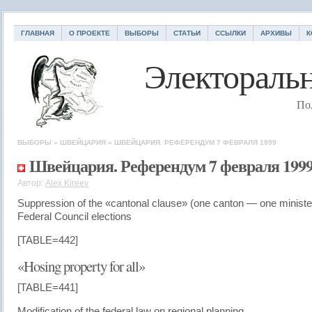
ГЛАВНАЯ
О ПРОЕКТЕ
ВЫБОРЫ
СТАТЬИ
ССЫЛКИ
АРХИВЫ
К
Электоральн
По
ВЫБОРЫ
»
ШВЕЙЦАРИЯ
»
ШВЕЙЦАРИЯ. РЕФЕРЕНДУМ 7 ФЕВРАЛЯ 1999
Швейцария. Референдум 7 февраля 199
Автор:
Alex Kireev
Suppression of the «cantonal clause» (one canton — one ministe
Federal Council elections
[TABLE=442]
«Hosing property for all»
[TABLE=441]
Modification of the federal law on regional planning