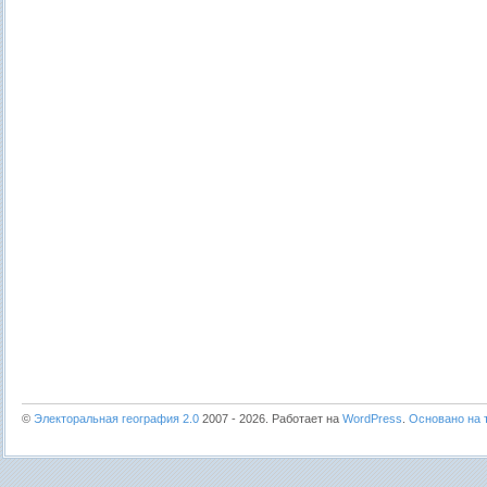
©
Электоральная география 2.0
2007 - 2026. Работает на
WordPress
.
Основано на т