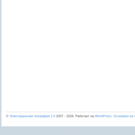
©
Электоральная география 2.0
2007 - 2026. Работает на
WordPress
.
Основано на т