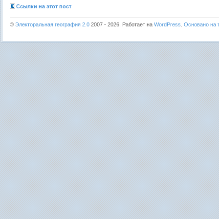
Ссылки на этот пост
©
Электоральная география 2.0
2007 - 2026. Работает на
WordPress
.
Основано на т