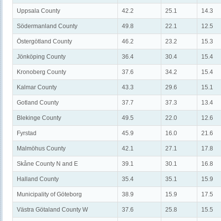
Uppsala County
42.2
25.1
14.3
Södermanland County
49.8
22.1
12.5
Östergötland County
46.2
23.2
15.3
Jönköping County
36.4
30.4
15.4
Kronoberg County
37.6
34.2
15.4
Kalmar County
43.3
29.6
15.1
Gotland County
37.7
37.3
13.4
Blekinge County
49.5
22.0
12.6
Fyrstad
45.9
16.0
21.6
Malmöhus County
42.1
27.1
17.8
Skåne County N and E
39.1
30.1
16.8
Halland County
35.4
35.1
15.9
Municipality of Göteborg
38.9
15.9
17.5
Västra Götaland County W
37.6
25.8
15.5