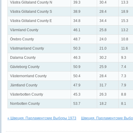
Västra Götaland County N
39.3
30.4
13.3
Västra Götaland County S
38.9
28.4
18.9
Västra Götaland County E
34.8
34.4
15.3
Värmland County
46.1
25.8
13.2
Örebro County
48.7
24.0
10.8
Västmanland County
50.3
21.0
11.6
Dalarna County
46.3
30.2
9.3
Gävleborg County
50.9
25.9
7.4
Västernorrland County
50.4
28.4
7.3
Jämtland County
47.9
31.7
7.9
Västerbotten County
45.3
26.3
8.8
Norrbotten County
53.7
18.2
8.1
« Швеция. Парламентские Выборы 1973
Швеция. Парламентские Выбо