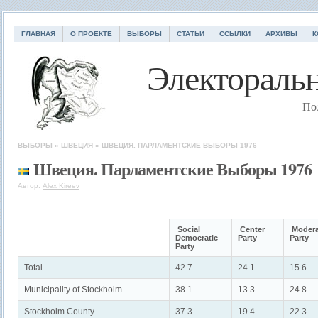
ГЛАВНАЯ
О ПРОЕКТЕ
ВЫБОРЫ
СТАТЬИ
ССЫЛКИ
АРХИВЫ
К
Электоральн
По
ВЫБОРЫ
»
ШВЕЦИЯ
»
ШВЕЦИЯ. ПАРЛАМЕНТСКИЕ ВЫБОРЫ 1976
Швеция. Парламентские Выборы 1976
Автор:
Alex Kireev
Social
Center
Modera
Democratic
Party
Party
Party
Total
42.7
24.1
15.6
Municipality of Stockholm
38.1
13.3
24.8
Stockholm County
37.3
19.4
22.3