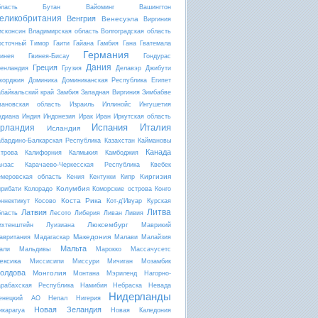
бласть
Бутан
Вайоминг
Вашингтон
еликобритания
Венгрия
Венесуэла
Виргиния
исконсин
Владимирская область
Волгоградская область
осточный Тимор
Гаити
Гайана
Гамбия
Гана
Гватемала
Германия
винея
Гвинея-Бисау
Гондурас
Дания
Греция
ренландия
Грузия
Делавэр
Джибути
жорджия
Доминика
Доминиканская Республика
Египет
абайкальский край
Замбия
Западная Виргиния
Зимбабве
вановская область
Израиль
Иллинойс
Ингушетия
ндиана
Индия
Индонезия
Ирак
Иран
Иркутская область
Испания
Италия
рландия
Исландия
абардино-Балкарская Республика
Казахстан
Каймановы
Канада
строва
Калифорния
Калмыкия
Камбоджия
анзас
Карачаево-Черкесская Республика
Квебек
Киргизия
емеровская область
Кения
Кентукки
Кипр
Колумбия
ирибати
Колорадо
Коморские острова
Конго
Коста Рика
оннектикут
Косово
Кот-д'Ивуар
Курская
Литва
Латвия
бласть
Лесото
Либерия
Ливан
Ливия
Люксембург
ихтенштейн
Луизиана
Маврикий
Македония
авритания
Мадагаскар
Малави
Малайзия
Мальта
али
Мальдивы
Марокко
Массачусетс
ексика
Миссисипи
Миссури
Мичиган
Мозамбик
олдова
Монголия
Монтана
Мэриленд
Нагорно-
арабахская Республика
Намибия
Небраска
Невада
Нидерланды
енецкий АО
Непал
Нигерия
Новая Зеландия
икарагуа
Новая Каледония