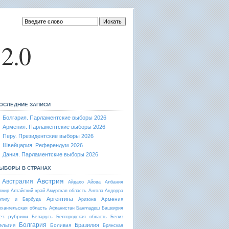
2.0
ОСЛЕДНИЕ ЗАПИСИ
Болгария. Парламентские выборы 2026
Армения. Парламентские выборы 2026
Перу. Президентские выборы 2026
Швейцария. Референдум 2026
Дания. Парламентские выборы 2026
ЫБОРЫ В СТРАНАХ
Австрия
Австралия
Айдахо
Айова
Албания
лжир
Алтайский край
Амурская область
Ангола
Андорра
Аргентина
Армения
нтигу и Барбуда
Аризона
рхангельская область
Афганистан
Бангладеш
Башкирия
ез рубрики
Беларусь
Белгородская область
Белиз
Болгария
Бразилия
ельгия
Боливия
Брянская