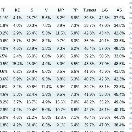
о
В
FP
KD
S
V
MP
PP
Turnout
L-G
AS
В
1.1%
4.1%
28.7%
5.6%
8.2%
6.9%
39.3%
42.5%
37.9%
В
Г
1.8%
4.0%
30.3%
7.8%
8.9%
7.3%
39.7%
47.0%
34.8%
Г
0.2%
2.9%
26.4%
5.5%
11.5%
6.9%
42.8%
43.4%
42.8%
Д
З
0.6%
3.7%
31.2%
8.2%
9.7%
6.3%
36.9%
49.1%
33.5%
И
4.0%
4.5%
23.9%
3.8%
9.3%
6.2%
45.4%
37.0%
49.3%
И
И
6.5%
2.4%
35.0%
6.6%
8.9%
5.9%
39.2%
50.5%
33.0%
К
0.5%
15.4%
25.0%
4.9%
8.0%
5.5%
43.8%
37.9%
48.5%
о
К
9.6%
6.2%
29.8%
5.6%
8.5%
6.5%
41.9%
43.9%
41.8%
К
0.6%
5.9%
24.0%
9.5%
8.8%
6.3%
40.7%
42.3%
42.3%
К
К
6.6%
3.2%
39.8%
11.4%
6.9%
7.8%
39.2%
58.1%
23.5%
о
Л
4.6%
3.3%
22.4%
3.9%
9.5%
7.3%
41.9%
35.8%
45.4%
М
8.2%
3.7%
16.7%
4.9%
13.6%
7.0%
48.2%
35.2%
49.8%
М
М
2.9%
4.2%
29.4%
5.0%
10.7%
6.6%
42.7%
45.1%
40.1%
М
6.0%
4.6%
21.2%
5.6%
12.8%
7.1%
46.4%
39.6%
44.3%
К
Н
1.8%
4.2%
31.4%
6.5%
9.1%
6.4%
39.7%
47.0%
38.4%
Н