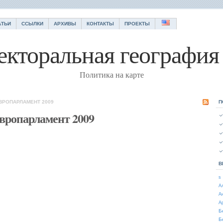
АТЬИ
ССЫЛКИ
АРХИВЫ
КОНТАКТЫ
ПРОЕКТЫ
екторальная география 
Политика на карте
ВРОПАРЛАМЕНТ 2009
П
вропарламент 2009
В
s
А
А
А
Б
Б