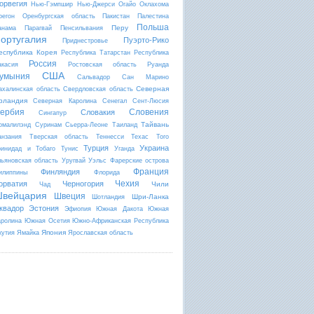
орвегия
Нью-Гэмпшир
Нью-Джерси
Огайо
Оклахома
регон
Оренбургская область
Пакистан
Палестина
Польша
Перу
анама
Парагвай
Пенсильвания
ортугалия
Пуэрто-Рико
Приднестровье
еспублика Корея
Республика Татарстан
Республика
Россия
акасия
Ростовская область
Руанда
США
умыния
Сальвадор
Сан Марино
Северная
ахалинская область
Свердловская область
рландия
Северная Каролина
Сенегал
Сент-Люсия
ербия
Словения
Словакия
Сингапур
Тайвань
омалилэнд
Суринам
Сьерра-Леоне
Таиланд
анзания
Тверская область
Теннесси
Техас
Того
Турция
Украина
ринидад и Тобаго
Тунис
Уганда
льяновская область
Уругвай
Уэльс
Фарерские острова
Франция
Финляндия
илиппины
Флорида
Чехия
орватия
Черногория
Чили
Чад
вейцария
Швеция
Шри-Ланка
Шотландия
квадор
Эстония
Эфиопия
Южная Дакота
Южная
аролина
Южная Осетия
Южно-Африканская Республика
Япония
кутия
Ямайка
Ярославская область