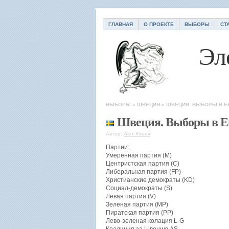
ГЛАВНАЯ
О ПРОЕКТЕ
ВЫБОРЫ
СТ
Эл
ВЫБОРЫ
»
ШВЕЦИЯ
»
ШВЕЦИЯ. ВЫБОРЫ В Е
Швеция. Выборы в Е
Автор:
Alex Kireev
Партии:
Умеренная партия (M)
Центристская партия (C)
Либеральная партия (FP)
Христианские демократы (KD)
Социал-демократы (S)
Левая партия (V)
Зеленая партия (MP)
Пиратская партия (PP)
Лево-зеленая колация L-G