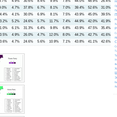
8.7%
4.9%
30.6%
8.4%
9.9%
7.8%
44.0%
48.9%
26.4%
Н
О
9.0%
4.7%
37.8%
6.7%
8.1%
7.0%
39.4%
52.6%
31.0%
П
4.4%
4.1%
30.0%
6.9%
8.1%
7.5%
43.9%
45.0%
39.5%
П
Р
3.2%
5.2%
24.6%
5.7%
11.7%
7.4%
44.9%
42.0%
41.9%
Х
1.0%
6.1%
31.3%
6.4%
9.8%
6.8%
43.9%
47.5%
35.4%
Р
С
0.5%
4.9%
26.0%
4.7%
12.0%
8.0%
44.2%
42.7%
41.6%
И
3.6%
4.7%
24.6%
5.6%
10.9%
7.1%
43.8%
41.1%
42.6%
С
С
Т
Т
У
Ф
Х
Ш
Э
К
Я