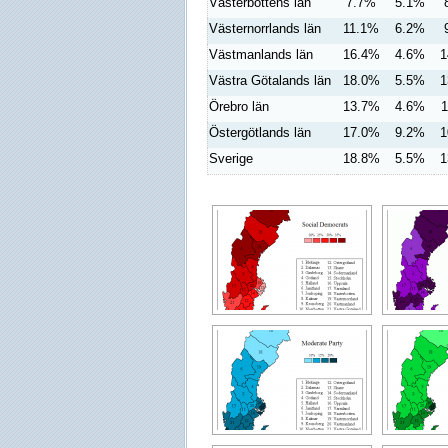
Västerbottens län
7.7%
5.1%
Västernorrlands län
11.1%
6.2%
Västmanlands län
16.4%
4.6%
1
Västra Götalands län
18.0%
5.5%
1
Örebro län
13.7%
4.6%
1
Östergötlands län
17.0%
9.2%
1
Sverige
18.8%
5.5%
1