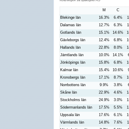
Коалиция за Швецию AS
M
C
Blekinge län
16.3%
6.4%
1
Dalarnas län
12.7%
6.3%
1
Gotlands län
15.1%
14.6%
1
Gävleborgs län
12.4%
6.8%
1
Hallands län
22.8%
8.0%
1
Jämtlands län
10.0%
14.1%
Jönköpings län
15.8%
6.8%
1
Kalmar län
15.4%
10.6%
Kronobergs län
17.1%
8.7%
1
Norrbottens län
9.9%
3.8%
Skåne län
22.9%
4.6%
1
Stockholms län
24.9%
3.0%
1
Södermanlands län
17.5%
5.5%
1
Uppsala län
17.6%
6.1%
1
Värmlands län
14.8%
7.6%
1