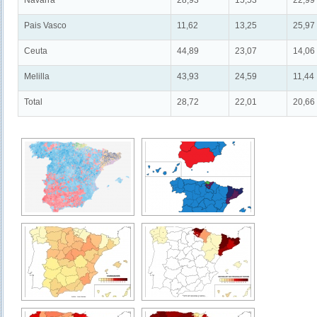
Navarra
28,93
15,53
22,99
Pais Vasco
11,62
13,25
25,97
Ceuta
44,89
23,07
14,06
Melilla
43,93
24,59
11,44
Total
28,72
22,01
20,66