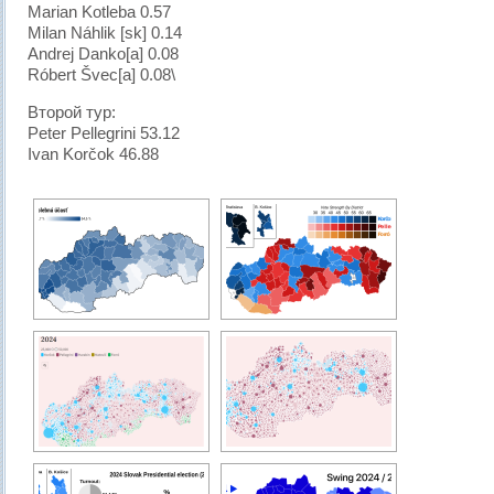
Marian Kotleba 0.57
Milan Náhlik [sk] 0.14
Andrej Danko[a] 0.08
Róbert Švec[a] 0.08\
Второй тур:
Peter Pellegrini 53.12
Ivan Korčok 46.88