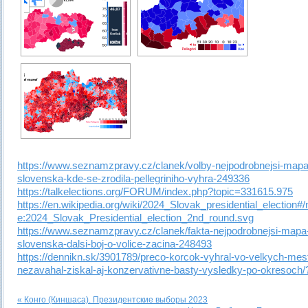
https://www.seznamzpravy.cz/clanek/volby-nejpodrobnejsi-mapa
slovenska-kde-se-zrodila-pellegriniho-vyhra-249336
https://talkelections.org/FORUM/index.php?topic=331615.975
https://en.wikipedia.org/wiki/2024_Slovak_presidential_election#/
e:2024_Slovak_Presidential_election_2nd_round.svg
https://www.seznamzpravy.cz/clanek/fakta-nejpodrobnejsi-mapa
slovenska-dalsi-boj-o-volice-zacina-248493
https://dennikn.sk/3901789/preco-korcok-vyhral-vo-velkych-mes
nezavahal-ziskal-aj-konzervativne-basty-vysledky-po-okresoch/?
« Конго (Киншаса). Президентские выборы 2023