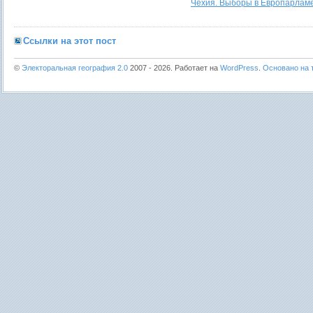
Чехия. Выборы в Европарламе
Ссылки на этот пост
©
Электоральная география 2.0
2007 - 2026. Работает на
WordPress
.
Основано на т