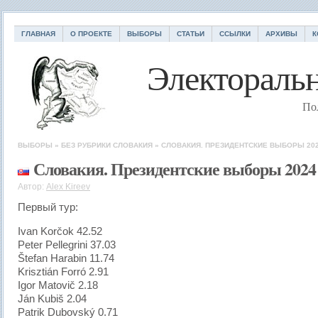
ГЛАВНАЯ
О ПРОЕКТЕ
ВЫБОРЫ
СТАТЬИ
ССЫЛКИ
АРХИВЫ
К
Электоральн
По
ВЫБОРЫ
»
БЕЗ РУБРИКИ
СЛОВАКИЯ
»
СЛОВАКИЯ. ПРЕЗИДЕНТСКИЕ ВЫБОРЫ 20
Словакия. Президентские выборы 2024
Автор:
Alex Kireev
Первый тур:
Ivan Korčok 42.52
Peter Pellegrini 37.03
Štefan Harabin 11.74
Krisztián Forró 2.91
Igor Matovič 2.18
Ján Kubiš 2.04
Patrik Dubovský 0.71