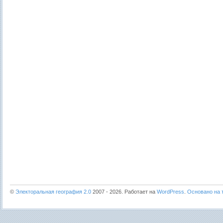
©
Электоральная география 2.0
2007 - 2026. Работает на
WordPress
.
Основано на т