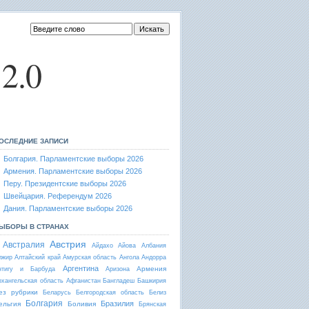
2.0
ОСЛЕДНИЕ ЗАПИСИ
Болгария. Парламентские выборы 2026
Армения. Парламентские выборы 2026
Перу. Президентские выборы 2026
Швейцария. Референдум 2026
Дания. Парламентские выборы 2026
ЫБОРЫ В СТРАНАХ
Австрия
Австралия
Айдахо
Айова
Албания
лжир
Алтайский край
Амурская область
Ангола
Андорра
Аргентина
Армения
нтигу и Барбуда
Аризона
рхангельская область
Афганистан
Бангладеш
Башкирия
ез рубрики
Беларусь
Белгородская область
Белиз
Болгария
Бразилия
ельгия
Боливия
Брянская