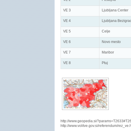
VE 3
Ljubljana Center
VE 4
Ljubljana Bezigra
VE 5
Celje
VE 6
Novo mesto
VE 7
Maribor
VE 8
Ptuj
http://www.geopedia.si/?params=T2633#
http://www.volitve.gov.si/referendum/rez_ve.