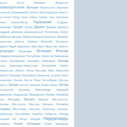
бласть
Бутан
Вайоминг
Вашингтон
еликобритания
Венгрия
Венесуэла
Виргиния
исконсин
Владимирская область
Волгоградская область
осточный Тимор
Гаити
Гайана
Гамбия
Гана
Гватемала
Германия
винея
Гвинея-Бисау
Гондурас
Дания
Греция
ренландия
Грузия
Делавэр
Джибути
жорджия
Доминика
Доминиканская Республика
Египет
абайкальский край
Замбия
Западная Виргиния
Зимбабве
вановская область
Израиль
Иллинойс
Ингушетия
ндиана
Индия
Индонезия
Ирак
Иран
Иркутская область
Испания
Италия
рландия
Исландия
абардино-Балкарская Республика
Казахстан
Каймановы
Канада
строва
Калифорния
Калмыкия
Камбоджия
анзас
Карачаево-Черкесская Республика
Квебек
Киргизия
емеровская область
Кения
Кентукки
Кипр
Колумбия
ирибати
Колорадо
Коморские острова
Конго
Коста Рика
оннектикут
Косово
Кот-д'Ивуар
Курская
Литва
Латвия
бласть
Лесото
Либерия
Ливан
Ливия
Люксембург
ихтенштейн
Луизиана
Маврикий
Македония
авритания
Мадагаскар
Малави
Малайзия
Мальта
али
Мальдивы
Марокко
Массачусетс
ексика
Миссисипи
Миссури
Мичиган
Мозамбик
олдова
Монголия
Монтана
Мэриленд
Нагорно-
арабахская Республика
Намибия
Небраска
Невада
Нидерланды
енецкий АО
Непал
Нигерия
Новая Зеландия
икарагуа
Новая Каледония