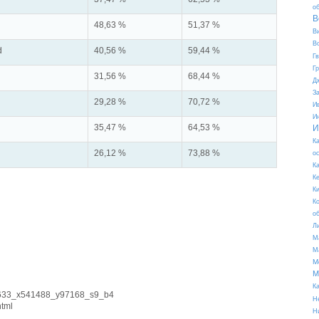
о
В
48,63 %
51,37 %
В
В
d
40,56 %
59,44 %
Г
Г
31,56 %
68,44 %
Д
З
29,28 %
70,72 %
И
И
35,47 %
64,53 %
И
К
26,12 %
73,88 %
о
К
К
К
К
о
Л
М
М
М
М
К
T2633_x541488_y97168_s9_b4
Н
html
Н