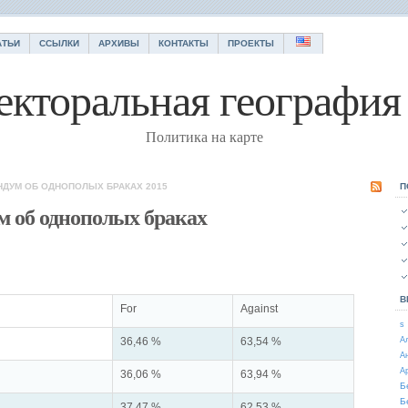
АТЬИ
ССЫЛКИ
АРХИВЫ
КОНТАКТЫ
ПРОЕКТЫ
екторальная география 
Политика на карте
НДУМ ОБ ОДНОПОЛЫХ БРАКАХ 2015
П
м об однополых браках
В
For
Against
s
36,46 %
63,54 %
А
А
А
36,06 %
63,94 %
Б
Б
37,47 %
62,53 %