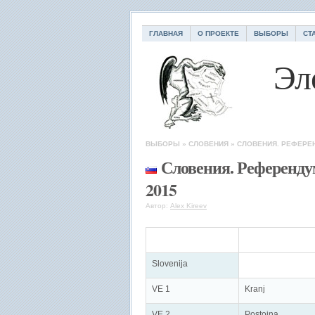
ГЛАВНАЯ
О ПРОЕКТЕ
ВЫБОРЫ
СТ
Эл
ВЫБОРЫ
»
СЛОВЕНИЯ
»
СЛОВЕНИЯ. РЕФЕРЕ
Словения. Референду
2015
Автор:
Alex Kireev
Slovenija
VE 1
Kranj
VE 2
Postojna