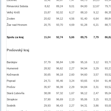
Lučenec
11,42
90,67
7,47
86,75
10,23
83,3
Rimavská Sobota
8,62
89,24
9,01
84,00
12,67
79,7
Veľký Krtíš
15,87
92,02
6,17
88,10
9,12
86,3
Zvolen
20,62
94,12
4,56
91,40
6,64
88,8
Žiar nad Hronom
20,75
93,70
4,69
91,28
6,21
88,7
Spolu za kraj
15,84
92,74
5,66
89,75
7,79
86,8
Prešovský kraj
Bardejov
37,79
96,84
1,99
95,16
3,12
93,7
Humenné
28,92
96,62
2,27
94,94
3,29
93,2
Kežmarok
30,65
96,18
2,60
94,60
3,57
93,5
Poprad
24,71
95,46
3,24
93,65
4,54
91,4
Prešov
35,97
96,39
2,29
94,84
3,31
93,5
Stará Ľubovňa
38,08
97,32
1,67
96,12
2,47
95,0
Stropkov
37,90
96,69
2,13
95,06
3,15
93,2
Svidník
29,93
96,43
2,27
94,31
3,86
93,0