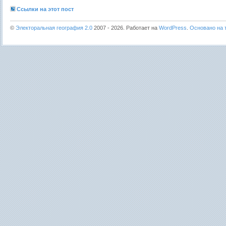
Ссылки на этот пост
©
Электоральная география 2.0
2007 - 2026. Работает на
WordPress
.
Основано на т