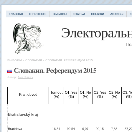
ГЛАВНАЯ
О ПРОЕКТЕ
ВЫБОРЫ
СТАТЬИ
ССЫЛКИ
АРХИВЫ
К
Электоральн
По
ВЫБОРЫ
»
СЛОВАКИЯ
»
СЛОВАКИЯ. РЕФЕРЕНДУМ 2015
Словакия. Референдум 2015
Автор:
Alex Kireev
Tornout
Q1. Yes
Q1. No
Q2. Yes
Q2. No
Q3. Y
Kraj, obvod
(%)
(%)
(%)
(%)
(%)
(%)
Bratislavský kraj
Bratislava
16,34
92,54
6,07
90,15
7,83
87,2