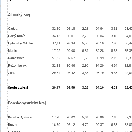
Žilinský kraj
Čadca
32,69
96,18
2,28
94,64
3,31
93,4
Dolný Kubín
34,13
96,01
2,76
95,04
3,46
94,0
Liptovský Mikuláš
17,11
92,34
5,53
90,19
7,20
86,4
Martin
17,02
92,00
6,81
89,28
8,68
85,3
Námestovo
51,82
97,67
1,59
96,99
2,15
96,3
Ružomberok
32,29
95,86
2,98
94,29
4,24
92,8
Žilina
29,54
95,42
3,38
93,79
4,33
92,0
Spolu za kraj
29,87
95,59
3,21
94,10
4,23
92,4
Banskobystrický kraj
Banská Bystrica
17,28
93,02
5,61
90,99
7,18
87,3
Brezno
16,79
93,12
4,70
90,37
6,53
88,0