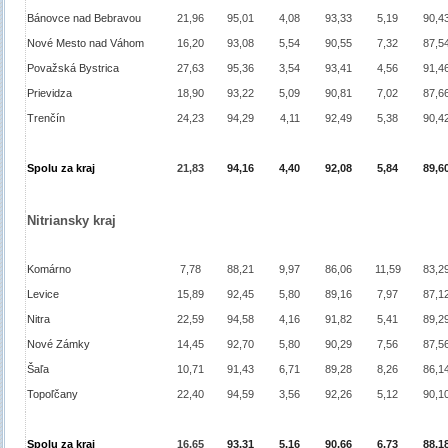
Bánovce nad Bebravou
21,96
95,01
4,08
93,33
5,19
90,4
Nové Mesto nad Váhom
16,20
93,08
5,54
90,55
7,32
87,5
Považská Bystrica
27,63
95,36
3,54
93,41
4,56
91,4
Prievidza
18,90
93,22
5,09
90,81
7,02
87,6
Trenčín
24,23
94,29
4,11
92,49
5,38
90,4
Spolu za kraj
21,83
94,16
4,40
92,08
5,84
89,6
Nitriansky kraj
Komárno
7,78
88,21
9,97
86,06
11,59
83,2
Levice
15,89
92,45
5,80
89,16
7,97
87,1
Nitra
22,59
94,58
4,16
91,82
5,41
89,2
Nové Zámky
14,45
92,70
5,80
90,29
7,56
87,5
Šaľa
10,71
91,43
6,71
89,28
8,26
86,1
Topoľčany
22,40
94,59
3,56
92,26
5,12
90,1
Spolu za kraj
16,65
93,31
5,16
90,66
6,73
88,1