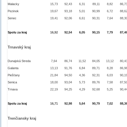
Malacky
15,73
92,43
6,31
89,11
8,82
86,7
Pezinok
19,67
93,18
5,01
90,99
6,72
88,6
Senec
19,41
92,06
6,61
90,31
7,64
88,3
Spolu za kraj
16,92
92,54
6,05
90,15
7,79
87,4
Trnavský kraj
Dunajská Streda
7,64
86,74
11,52
84,05
13,12
80,4
Galanta
13,13
91,76
6,84
89,71
8,28
86,9
Piešťany
21,84
94,50
4,36
92,31
6,03
90,1
Senica
18,00
93,04
5,73
89,76
7,58
87,5
Trnava
22,19
94,25
4,29
92,68
5,25
90,4
Spolu za kraj
16,71
92,98
5,64
90,79
7,02
88,3
Trenčiansky kraj