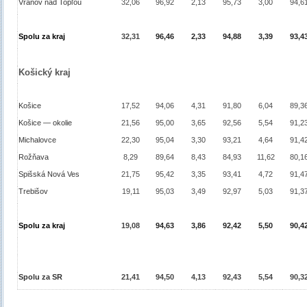
Vranov nad Topľou
32,06
96,92
2,13
95,73
3,00
94,6
Spolu za kraj
32,31
96,46
2,33
94,88
3,39
93,4
Košický kraj
Košice
17,52
94,06
4,31
91,80
6,04
89,3
Košice — okolie
21,56
95,00
3,65
92,56
5,54
91,2
Michalovce
22,30
95,04
3,30
93,21
4,64
91,4
Rožňava
8,29
89,64
8,43
84,93
11,62
80,1
Spišská Nová Ves
21,75
95,42
3,35
93,41
4,72
91,4
Trebišov
19,11
95,03
3,49
92,97
5,03
91,3
Spolu za kraj
19,08
94,63
3,86
92,42
5,50
90,4
Spolu za SR
21,41
94,50
4,13
92,43
5,54
90,3