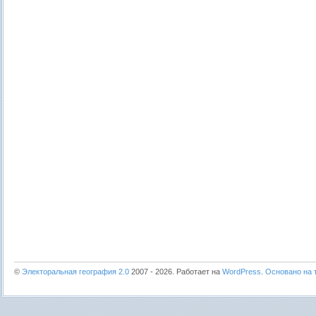
©
Электоральная география 2.0
2007 - 2026. Работает на
WordPress
.
Основано на т