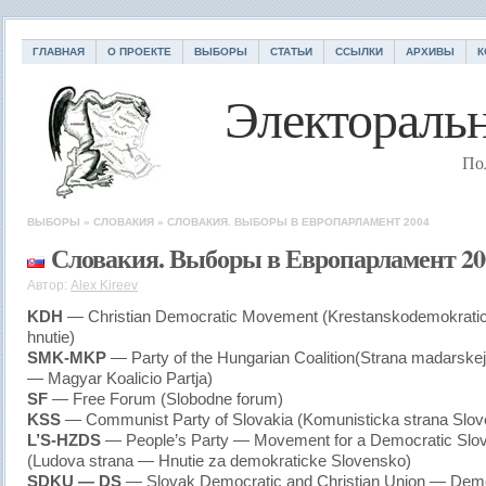
ГЛАВНАЯ
О ПРОЕКТЕ
ВЫБОРЫ
СТАТЬИ
ССЫЛКИ
АРХИВЫ
К
Электоральн
По
ВЫБОРЫ
»
СЛОВАКИЯ
»
СЛОВАКИЯ. ВЫБОРЫ В ЕВРОПАРЛАМЕНТ 2004
Словакия. Выборы в Европарламент 20
Автор:
Alex Kireev
KDH
— Christian Democratic Movement (Krestanskodemokrati
hnutie)
SMK-MKP
— Party of the Hungarian Coalition(Strana madarskej 
— Magyar Koalicio Partja)
SF
— Free Forum (Slobodne forum)
KSS
— Communist Party of Slovakia (Komunisticka strana Slo
L’S-HZDS
— People’s Party — Movement for a Democratic Slo
(Ludova strana — Hnutie za demokraticke Slovensko)
SDKU — DS
— Slovak Democratic and Christian Union — Demo