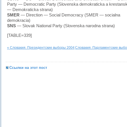
Party — Democratic Party (Slovenska demokraticka a krestansk
— Demokraticka strana)
SMER
— Direction — Social Democracy (SMER — socialna
demokracia)
SNS
— Slovak National Party (Slovenska narodna strana)
[TABLE=339]
« Словакия. Президентские выборы 2004
Словакия. Парламентские выбо
Ссылки на этот пост