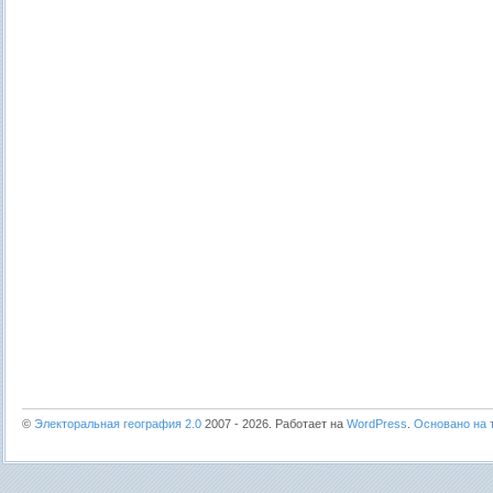
©
Электоральная география 2.0
2007 - 2026. Работает на
WordPress
.
Основано на т