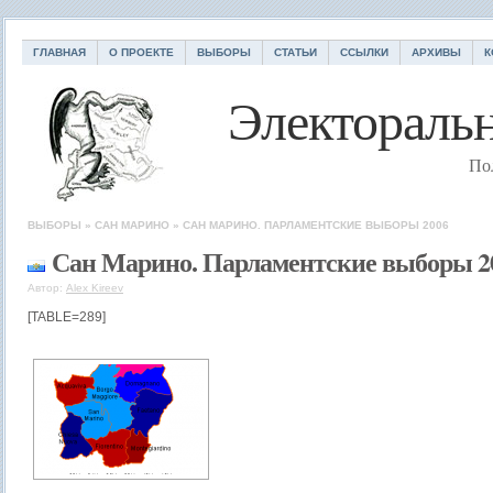
ГЛАВНАЯ
О ПРОЕКТЕ
ВЫБОРЫ
СТАТЬИ
ССЫЛКИ
АРХИВЫ
К
Электоральн
По
ВЫБОРЫ
»
САН МАРИНО
»
САН МАРИНО. ПАРЛАМЕНТСКИЕ ВЫБОРЫ 2006
Сан Марино. Парламентские выборы 2
Автор:
Alex Kireev
[TABLE=289]