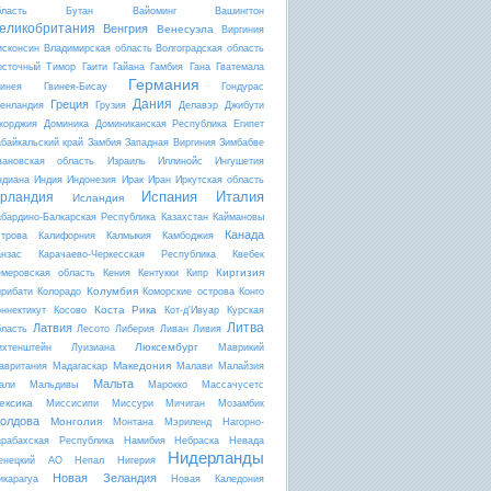
бласть
Бутан
Вайоминг
Вашингтон
еликобритания
Венгрия
Венесуэла
Виргиния
исконсин
Владимирская область
Волгоградская область
осточный Тимор
Гаити
Гайана
Гамбия
Гана
Гватемала
Германия
винея
Гвинея-Бисау
Гондурас
Дания
Греция
ренландия
Грузия
Делавэр
Джибути
жорджия
Доминика
Доминиканская Республика
Египет
абайкальский край
Замбия
Западная Виргиния
Зимбабве
вановская область
Израиль
Иллинойс
Ингушетия
ндиана
Индия
Индонезия
Ирак
Иран
Иркутская область
Испания
Италия
рландия
Исландия
абардино-Балкарская Республика
Казахстан
Каймановы
Канада
строва
Калифорния
Калмыкия
Камбоджия
анзас
Карачаево-Черкесская Республика
Квебек
Киргизия
емеровская область
Кения
Кентукки
Кипр
Колумбия
ирибати
Колорадо
Коморские острова
Конго
Коста Рика
оннектикут
Косово
Кот-д'Ивуар
Курская
Литва
Латвия
бласть
Лесото
Либерия
Ливан
Ливия
Люксембург
ихтенштейн
Луизиана
Маврикий
Македония
авритания
Мадагаскар
Малави
Малайзия
Мальта
али
Мальдивы
Марокко
Массачусетс
ексика
Миссисипи
Миссури
Мичиган
Мозамбик
олдова
Монголия
Монтана
Мэриленд
Нагорно-
арабахская Республика
Намибия
Небраска
Невада
Нидерланды
енецкий АО
Непал
Нигерия
Новая Зеландия
икарагуа
Новая Каледония