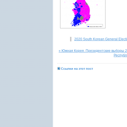
2020 South Korean General Electio
« Южная Корея. Президентские выборы 
Республ
Ссылки на этот пост