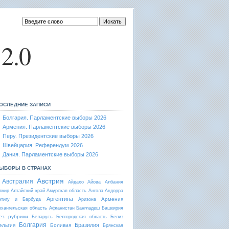
2.0
ОСЛЕДНИЕ ЗАПИСИ
Болгария. Парламентские выборы 2026
Армения. Парламентские выборы 2026
Перу. Президентские выборы 2026
Швейцария. Референдум 2026
Дания. Парламентские выборы 2026
ЫБОРЫ В СТРАНАХ
Австрия
Австралия
Айдахо
Айова
Албания
лжир
Алтайский край
Амурская область
Ангола
Андорра
Аргентина
Армения
нтигу и Барбуда
Аризона
рхангельская область
Афганистан
Бангладеш
Башкирия
ез рубрики
Беларусь
Белгородская область
Белиз
Болгария
Бразилия
ельгия
Боливия
Брянская