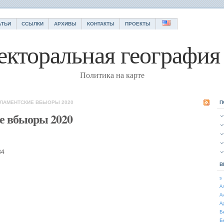
АТЬИ
ССЫЛКИ
АРХИВЫ
КОНТАКТЫ
ПРОЕКТЫ
екторальная география 
Политика на карте
РЛАМЕНТСКИЕ ВБЫОРЫ 2020
П
е вбыоры 2020
84
В
s
А
А
А
Б
Б