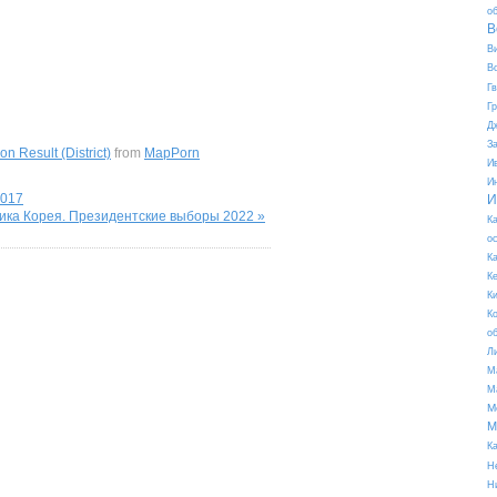
о
В
В
В
Г
Г
Д
З
n Result (District)
from
MapPorn
И
И
2017
И
ика Корея. Президентские выборы 2022 »
К
о
К
К
К
К
о
Л
М
М
М
М
К
Н
Н