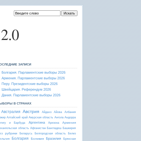
2.0
ОСЛЕДНИЕ ЗАПИСИ
Болгария. Парламентские выборы 2026
Армения. Парламентские выборы 2026
Перу. Президентские выборы 2026
Швейцария. Референдум 2026
Дания. Парламентские выборы 2026
ЫБОРЫ В СТРАНАХ
Австрия
Австралия
Айдахо
Айова
Албания
лжир
Алтайский край
Амурская область
Ангола
Андорра
Аргентина
Армения
нтигу и Барбуда
Аризона
рхангельская область
Афганистан
Бангладеш
Башкирия
ез рубрики
Беларусь
Белгородская область
Белиз
Болгария
Бразилия
ельгия
Боливия
Брянская