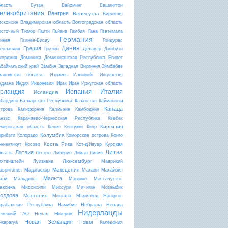
бласть
Бутан
Вайоминг
Вашингтон
еликобритания
Венгрия
Венесуэла
Виргиния
исконсин
Владимирская область
Волгоградская область
осточный Тимор
Гаити
Гайана
Гамбия
Гана
Гватемала
Германия
винея
Гвинея-Бисау
Гондурас
Дания
Греция
ренландия
Грузия
Делавэр
Джибути
жорджия
Доминика
Доминиканская Республика
Египет
абайкальский край
Замбия
Западная Виргиния
Зимбабве
вановская область
Израиль
Иллинойс
Ингушетия
ндиана
Индия
Индонезия
Ирак
Иран
Иркутская область
Испания
Италия
рландия
Исландия
абардино-Балкарская Республика
Казахстан
Каймановы
Канада
строва
Калифорния
Калмыкия
Камбоджия
анзас
Карачаево-Черкесская Республика
Квебек
Киргизия
емеровская область
Кения
Кентукки
Кипр
Колумбия
ирибати
Колорадо
Коморские острова
Конго
Коста Рика
оннектикут
Косово
Кот-д'Ивуар
Курская
Литва
Латвия
бласть
Лесото
Либерия
Ливан
Ливия
Люксембург
ихтенштейн
Луизиана
Маврикий
Македония
авритания
Мадагаскар
Малави
Малайзия
Мальта
али
Мальдивы
Марокко
Массачусетс
ексика
Миссисипи
Миссури
Мичиган
Мозамбик
олдова
Монголия
Монтана
Мэриленд
Нагорно-
арабахская Республика
Намибия
Небраска
Невада
Нидерланды
енецкий АО
Непал
Нигерия
Новая Зеландия
икарагуа
Новая Каледония