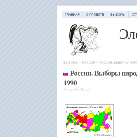
ГЛАВНАЯ
О ПРОЕКТЕ
ВЫБОРЫ
СТ
Эл
ВЫБОРЫ
»
РОССИЯ
»
РОССИЯ. ВЫБОРЫ НАР
Россия. Выборы нар
1990
Автор:
Alex Kireev