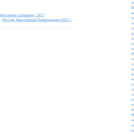
о
В
В
дительное собрание, 1917
В
Россия. Мартовский Референдум 1991 »
Г
Г
Д
З
И
И
И
К
о
К
К
К
К
о
Л
М
М
М
М
К
Н
Н