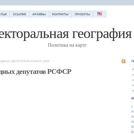
АТЬИ
ССЫЛКИ
АРХИВЫ
КОНТАКТЫ
ПРОЕКТЫ
екторальная география 
Политика на карте
ОДНЫХ ДЕПУТАТОВ РСФСР 1990
П
одных депутатов РСФСР
В
s
А
А
А
Б
Б