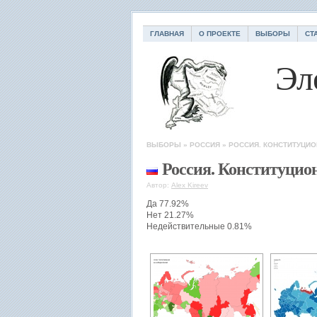
ГЛАВНАЯ
О ПРОЕКТЕ
ВЫБОРЫ
СТ
Эл
ВЫБОРЫ
»
РОССИЯ
»
РОССИЯ. КОНСТИТУЦИ
Россия. Конституцио
Автор:
Alex Kireev
Да 77.92%
Нет 21.27%
Недействительные 0.81%