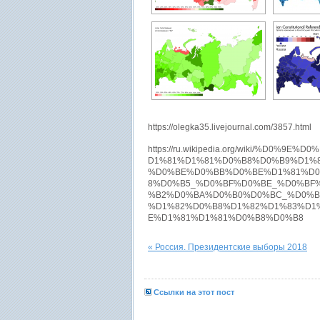
https://olegka35.livejournal.com/3857.html
https://ru.wikipedia.org/wiki/%D0
D1%81%D1%81%D0%B8%D0%B9%D1%
%D0%BE%D0%BB%D0%BE%D1%81%D
8%D0%B5_%D0%BF%D0%BE_%D0%BF
%B2%D0%BA%D0%B0%D0%BC_%D0%B
%D1%82%D0%B8%D1%82%D1%83%D1
E%D1%81%D1%81%D0%B8%D0%B8
« Россия. Президентские выборы 2018
Ссылки на этот пост