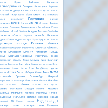
бласть
Бутан
Вайоминг
Вашингтон
еликобритания
Венгрия
Венесуэла
Виргиния
исконсин
Владимирская область
Волгоградская область
осточный Тимор
Гаити
Гайана
Гамбия
Гана
Гватемала
Германия
винея
Гвинея-Бисау
Гондурас
Дания
Греция
ренландия
Грузия
Делавэр
Джибути
жорджия
Доминика
Доминиканская Республика
Египет
абайкальский край
Замбия
Западная Виргиния
Зимбабве
вановская область
Израиль
Иллинойс
Ингушетия
ндиана
Индия
Индонезия
Ирак
Иран
Иркутская область
Испания
Италия
рландия
Исландия
абардино-Балкарская Республика
Казахстан
Каймановы
Канада
строва
Калифорния
Калмыкия
Камбоджия
анзас
Карачаево-Черкесская Республика
Квебек
Киргизия
емеровская область
Кения
Кентукки
Кипр
Колумбия
ирибати
Колорадо
Коморские острова
Конго
Коста Рика
оннектикут
Косово
Кот-д'Ивуар
Курская
Литва
Латвия
бласть
Лесото
Либерия
Ливан
Ливия
Люксембург
ихтенштейн
Луизиана
Маврикий
Македония
авритания
Мадагаскар
Малави
Малайзия
Мальта
али
Мальдивы
Марокко
Массачусетс
ексика
Миссисипи
Миссури
Мичиган
Мозамбик
олдова
Монголия
Монтана
Мэриленд
Нагорно-
арабахская Республика
Намибия
Небраска
Невада
Нидерланды
енецкий АО
Непал
Нигерия
Новая Зеландия
икарагуа
Новая Каледония