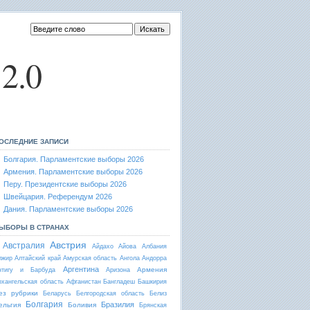
2.0
ОСЛЕДНИЕ ЗАПИСИ
Болгария. Парламентские выборы 2026
Армения. Парламентские выборы 2026
Перу. Президентские выборы 2026
Швейцария. Референдум 2026
Дания. Парламентские выборы 2026
ЫБОРЫ В СТРАНАХ
Австрия
Австралия
Айдахо
Айова
Албания
лжир
Алтайский край
Амурская область
Ангола
Андорра
Аргентина
Армения
нтигу и Барбуда
Аризона
рхангельская область
Афганистан
Бангладеш
Башкирия
ез рубрики
Беларусь
Белгородская область
Белиз
Болгария
Бразилия
ельгия
Боливия
Брянская