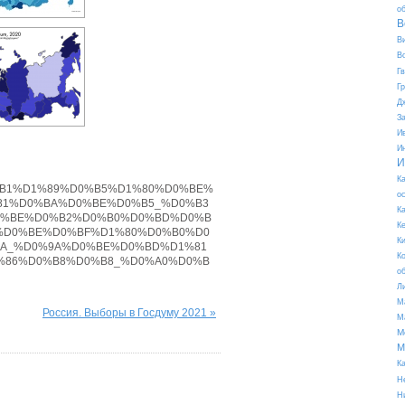
о
В
В
В
Г
Г
Д
З
И
И
И
К
%9E%D0%B1%D1%89%D0%B5%D1%80%D0%BE%
о
81%D0%BA%D0%BE%D0%B5_%D0%B3
К
0%BE%D0%B2%D0%B0%D0%BD%D0%B
К
%D0%BE%D0%BF%D1%80%D0%B0%D0
К
A_%D0%9A%D0%BE%D0%BD%D1%81
К
%86%D0%B8%D0%B8_%D0%A0%D0%B
о
Л
М
Россия. Выборы в Госдуму 2021 »
М
М
М
К
Н
Н