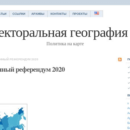
АТЬИ
ССЫЛКИ
АРХИВЫ
КОНТАКТЫ
ПРОЕКТЫ
екторальная география 
Политика на карте
ОННЫЙ РЕФЕРЕНДУМ 2020
П
нный референдум 2020
В
s
А
А
А
Б
Б