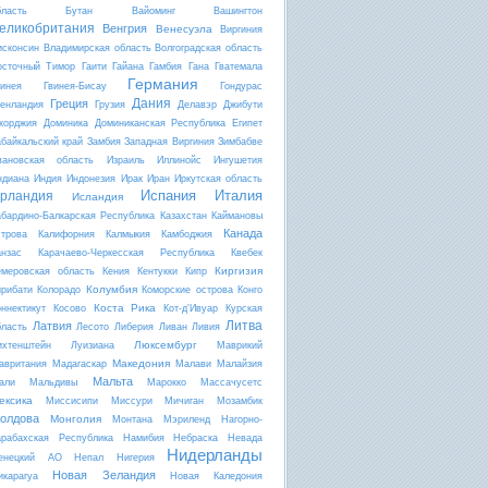
бласть
Бутан
Вайоминг
Вашингтон
еликобритания
Венгрия
Венесуэла
Виргиния
исконсин
Владимирская область
Волгоградская область
осточный Тимор
Гаити
Гайана
Гамбия
Гана
Гватемала
Германия
винея
Гвинея-Бисау
Гондурас
Дания
Греция
ренландия
Грузия
Делавэр
Джибути
жорджия
Доминика
Доминиканская Республика
Египет
абайкальский край
Замбия
Западная Виргиния
Зимбабве
вановская область
Израиль
Иллинойс
Ингушетия
ндиана
Индия
Индонезия
Ирак
Иран
Иркутская область
Испания
Италия
рландия
Исландия
абардино-Балкарская Республика
Казахстан
Каймановы
Канада
строва
Калифорния
Калмыкия
Камбоджия
анзас
Карачаево-Черкесская Республика
Квебек
Киргизия
емеровская область
Кения
Кентукки
Кипр
Колумбия
ирибати
Колорадо
Коморские острова
Конго
Коста Рика
оннектикут
Косово
Кот-д'Ивуар
Курская
Литва
Латвия
бласть
Лесото
Либерия
Ливан
Ливия
Люксембург
ихтенштейн
Луизиана
Маврикий
Македония
авритания
Мадагаскар
Малави
Малайзия
Мальта
али
Мальдивы
Марокко
Массачусетс
ексика
Миссисипи
Миссури
Мичиган
Мозамбик
олдова
Монголия
Монтана
Мэриленд
Нагорно-
арабахская Республика
Намибия
Небраска
Невада
Нидерланды
енецкий АО
Непал
Нигерия
Новая Зеландия
икарагуа
Новая Каледония