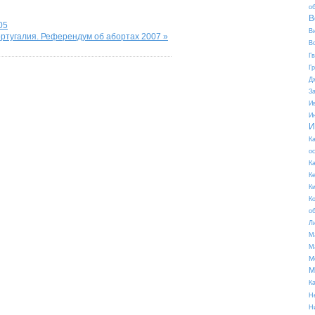
о
В
05
В
ртугалия. Референдум об абортах 2007 »
В
Г
Г
Д
З
И
И
И
К
о
К
К
К
К
о
Л
М
М
М
М
К
Н
Н