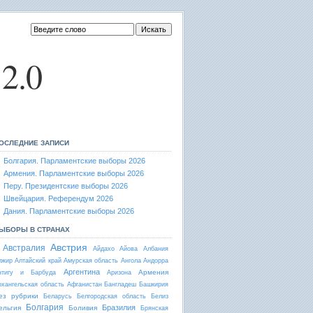
2.0
ОСЛЕДНИЕ ЗАПИСИ
Болгария. Парламентские выборы 2026
Армения. Парламентские выборы 2026
Перу. Президентские выборы 2026
Швейцария. Референдум 2026
Дания. Парламентские выборы 2026
ЫБОРЫ В СТРАНАХ
Австрия
Австралия
Айдахо
Айова
Албания
лжир
Алтайский край
Амурская область
Ангола
Андорра
Аргентина
Армения
нтигу и Барбуда
Аризона
рхангельская область
Афганистан
Бангладеш
Башкирия
ез рубрики
Беларусь
Белгородская область
Белиз
Болгария
Бразилия
ельгия
Боливия
Брянская