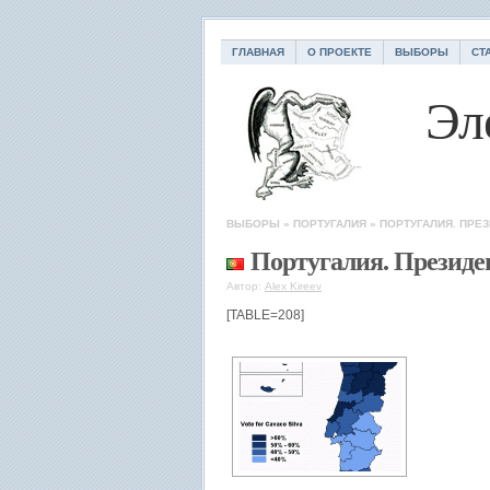
ГЛАВНАЯ
О ПРОЕКТЕ
ВЫБОРЫ
СТ
Эл
ВЫБОРЫ
»
ПОРТУГАЛИЯ
»
ПОРТУГАЛИЯ. ПРЕ
Португалия. Президе
Автор:
Alex Kireev
[TABLE=208]