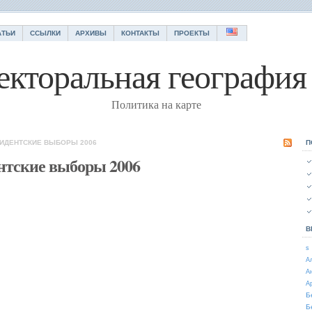
АТЬИ
ССЫЛКИ
АРХИВЫ
КОНТАКТЫ
ПРОЕКТЫ
екторальная география 
Политика на карте
ЗИДЕНТСКИЕ ВЫБОРЫ 2006
П
нтские выборы 2006
В
s
А
А
А
Б
Б