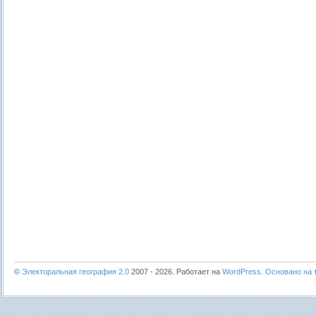
©
Электоральная география 2.0
2007 - 2026. Работает на
WordPress
.
Основано на т