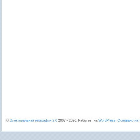
©
Электоральная география 2.0
2007 - 2026. Работает на
WordPress
.
Основано на т