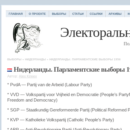
ГЛАВНАЯ
О ПРОЕКТЕ
ВЫБОРЫ
СТАТЬИ
ССЫЛКИ
АРХИВЫ
К
Электоральн
По
ВЫБОРЫ
»
НИДЕРЛАНДЫ
»
НИДЕРЛАНДЫ. ПАРЛАМЕНТСКИЕ ВЫБОРЫ 1956
Нидерланды. Парламентские выборы 1
Автор:
Alex Kireev
* PvdA — Partij van de Arbeid (Labour Party)
* VVD — Volkspartij voor Vrijheid en Democratie (People’s Partyf
Freedom and Democracy)
* SGP — Staatkundig Gereformeerde Partij (Political Reformed P
* KVP — Katholieke Volkspartij (Catholic People’s Party)
* ARP — Anti-Revolutionaire Partij (Anti-Revolutionary Party)