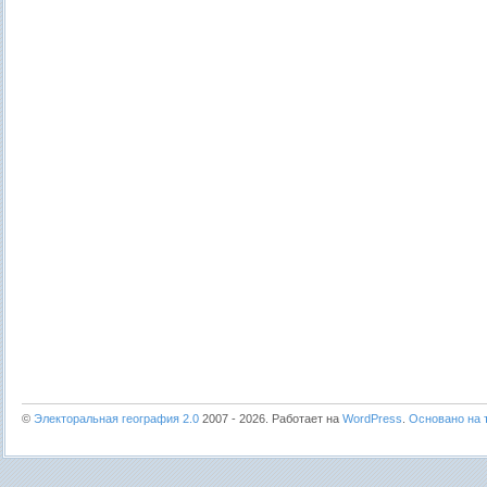
©
Электоральная география 2.0
2007 - 2026. Работает на
WordPress
.
Основано на т