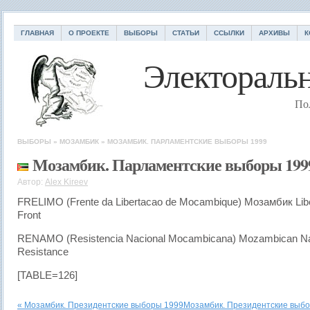
ГЛАВНАЯ
О ПРОЕКТЕ
ВЫБОРЫ
СТАТЬИ
ССЫЛКИ
АРХИВЫ
К
Электоральн
По
ВЫБОРЫ
»
МОЗАМБИК
»
МОЗАМБИК. ПАРЛАМЕНТСКИЕ ВЫБОРЫ 1999
Мозамбик. Парламентские выборы 199
Автор:
Alex Kireev
FRELIMO (Frente da Libertacao de Mocambique) Мозамбик Libe
Front
RENAMO (Resistencia Nacional Mocambicana) Mozambican Na
Resistance
[TABLE=126]
« Мозамбик. Президентские выборы 1999
Мозамбик. Президентские выбо