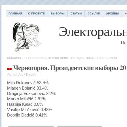
ГЛАВНАЯ
О ПРОЕКТЕ
ВЫБОРЫ
СТАТЬИ
ССЫЛКИ
АРХИВЫ
К
Электоральн
По
ВЫБОРЫ
»
ЧЕРНОГОРИЯ
»
ЧЕРНОГОРИЯ. ПРЕЗИДЕНТСКИЕ ВЫБОРЫ 2018
Черногория. Президентские выборы 20
Автор:
Alex Kireev
Milo Đukanović 53.9%
Mladen Bojanić 33.4%
Draginja Vuksanović 8.2%
Marko Milačić 2.81%
Hazbija Kalač 0.8%
Vasilije Miličković 0.48%
Dobrilo Dedeić 0.41%