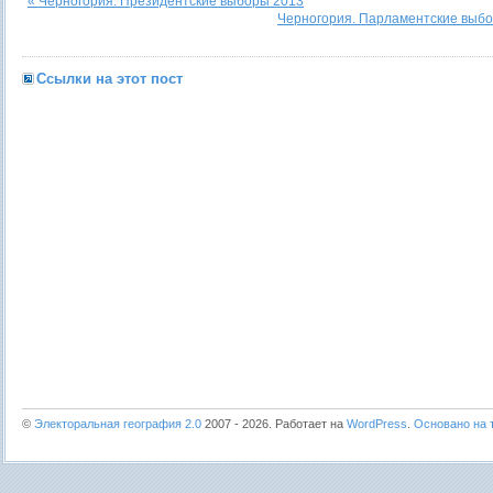
« Черногория. Президентские выборы 2013
Черногория. Парламентские выбо
Ссылки на этот пост
©
Электоральная география 2.0
2007 - 2026. Работает на
WordPress
.
Основано на т