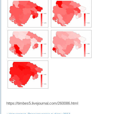
https://timbes5.livejournal.com/260086.html