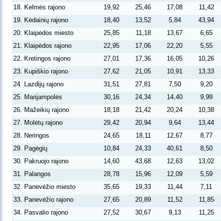
18. Kelmės rajono
19,92
25,46
17,08
11,42
19. Kėdainių rajono
18,40
13,52
5,84
43,94
20. Klaipėdos miesto
25,85
11,18
13,67
6,65
21. Klaipėdos rajono
22,95
17,06
22,20
5,55
22. Kretingos rajono
27,01
17,36
16,05
10,26
23. Kupiškio rajono
27,62
21,05
10,91
13,33
24. Lazdijų rajono
31,51
27,81
7,50
9,20
25. Marijampolės
30,16
24,34
14,40
9,99
26. Mažeikių rajono
18,18
21,42
20,24
10,38
27. Molėtų rajono
29,42
20,94
9,64
13,44
28. Neringos
24,65
18,11
12,67
8,77
29. Pagėgių
10,84
24,33
40,61
8,50
30. Pakruojo rajono
14,60
43,68
12,63
13,02
31. Palangos
28,78
15,96
12,09
5,59
32. Panevėžio miesto
35,65
19,33
11,44
7,11
33. Panevėžio rajono
27,65
20,89
11,52
11,85
34. Pasvalio rajono
27,52
30,67
9,13
11,25