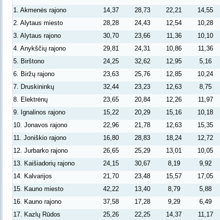
1. Akmenės rajono
14,37
28,73
22,21
14,55
2. Alytaus miesto
28,28
24,43
12,54
10,28
3. Alytaus rajono
30,70
23,66
11,36
10,10
4. Anykščių rajono
29,81
24,31
10,86
11,36
5. Birštono
24,25
32,62
12,95
5,16
6. Biržų rajono
23,63
25,76
12,85
10,24
7. Druskininkų
32,44
23,23
12,63
8,75
8. Elektrėnų
23,65
20,84
12,26
11,97
9. Ignalinos rajono
15,22
20,29
15,16
10,18
10. Jonavos rajono
22,96
21,78
12,63
15,35
11. Joniškio rajono
16,80
28,83
18,24
12,72
12. Jurbarko rajono
26,65
25,29
13,01
10,05
13. Kaišiadorių rajono
24,15
30,67
8,19
9,92
14. Kalvarijos
21,70
23,48
15,57
17,05
15. Kauno miesto
42,22
13,40
8,79
5,88
16. Kauno rajono
37,58
17,28
9,29
6,49
17. Kazlų Rūdos
25,26
22,25
14,37
11,17