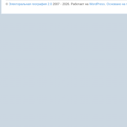
©
Электоральная география 2.0
2007 - 2026. Работает на
WordPress
.
Основано на т