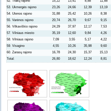
52. Trakų rajono
15,22
13,41
8,88
11,88
53. Ukmergės rajono
23,26
24,66
12,39
13,19
54. Utenos rajono
31,88
25,42
10,26
8,38
55. Varėnos rajono
20,74
26,70
9,67
9,15
56. Vilkaviškio rajono
24,29
37,97
12,17
7,53
57. Vilniaus miesto
35,19
12,60
9,84
4,26
58. Vilniaus rajono
7,09
3,55
5,17
4,22
59. Visagino
4,55
10,26
35,98
9,60
60. Zarasų rajono
16,78
24,30
15,37
15,13
Total:
26,80
18,62
12,24
8,81