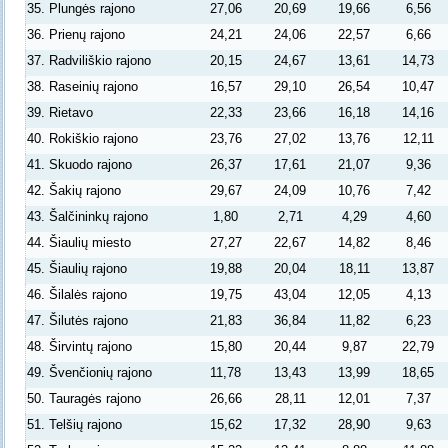
35. Plungės rajono
27,06
20,69
19,66
6,56
36. Prienų rajono
24,21
24,06
22,57
6,66
37. Radviliškio rajono
20,15
24,67
13,61
14,73
38. Raseinių rajono
16,57
29,10
26,54
10,47
39. Rietavo
22,33
23,66
16,18
14,16
40. Rokiškio rajono
23,76
27,02
13,76
12,11
41. Skuodo rajono
26,37
17,61
21,07
9,36
42. Šakių rajono
29,67
24,09
10,76
7,42
43. Šalčininkų rajono
1,80
2,71
4,29
4,60
44. Šiaulių miesto
27,27
22,67
14,82
8,46
45. Šiaulių rajono
19,88
20,04
18,11
13,87
46. Šilalės rajono
19,75
43,04
12,05
4,13
47. Šilutės rajono
21,83
36,84
11,82
6,23
48. Širvintų rajono
15,80
20,44
9,87
22,79
49. Švenčionių rajono
11,78
13,43
13,99
18,65
50. Tauragės rajono
26,66
28,11
12,01
7,37
51. Telšių rajono
15,62
17,32
28,90
9,63