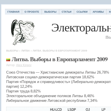
ГЛАВНАЯ
О ПРОЕКТЕ
ВЫБОРЫ
СТАТЬИ
ССЫЛКИ
АРХИВЫ
К
Электоральн
По
ВЫБОРЫ
»
ЛИТВА
»
ЛИТВА. ВЫБОРЫ В ЕВРОПАРЛАМЕНТ 2009
Литва. Выборы в Европарламент 2009
Автор:
Alex Kireev
Союз Отечества — Христианские демократы Литвы 26,78%
Литовская социал-демократическая партия 18,62%
Партия «Порядок и справедливость» (Либерально-демократ
партия) 12,24%
Партия труда 8,82%
Электоральное объединение поляков Литвы 8,46%
Либеральное движение Литовской республики 7,34%
HU-LCD
LSDP
OJ
LP