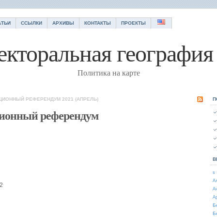
АТЬИ
ССЫЛКИ
АРХИВЫ
КОНТАКТЫ
ПРОЕКТЫ
екторальная география 
Политика на карте
ЦИОННЫЙ РЕФЕРЕНДУМ 2021 (АПРЕЛЬ)
П
ционный референдум
В
s
А
2
А
А
Б
Б