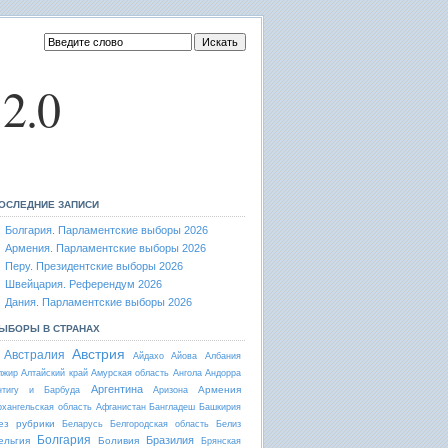
2.0
ОСЛЕДНИЕ ЗАПИСИ
Болгария. Парламентские выборы 2026
Армения. Парламентские выборы 2026
Перу. Президентские выборы 2026
Швейцария. Референдум 2026
Дания. Парламентские выборы 2026
ЫБОРЫ В СТРАНАХ
Австрия
Австралия
Айдахо
Айова
Албания
лжир
Алтайский край
Амурская область
Ангола
Андорра
Аргентина
Армения
нтигу и Барбуда
Аризона
рхангельская область
Афганистан
Бангладеш
Башкирия
ез рубрики
Беларусь
Белгородская область
Белиз
Болгария
Бразилия
ельгия
Боливия
Брянская