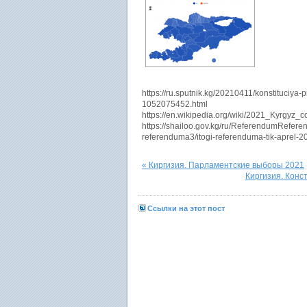
https://ru.sputnik.kg/20210411/konstituciya-
1052075452.html
https://en.wikipedia.org/wiki/2021_Kyrgyz_c
https://shailoo.gov.kg/ru/ReferendumRefer
referenduma3/itogi-referenduma-tik-aprel-2
« Киргизия. Парламентские выборы 2021
Киргизия. Конс
Ссылки на этот пост