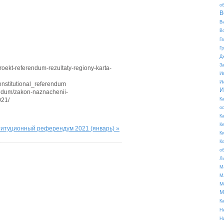
о
В
В
В
Г
Г
Д
З
proekt-referendum-rezultaty-regiony-karta-
И
И
onstitutional_referendum
И
endum/zakon-naznachenii-
021/
К
о
К
К
титуционный референдум 2021 (январь) »
К
К
о
Л
М
М
М
М
К
Н
Н