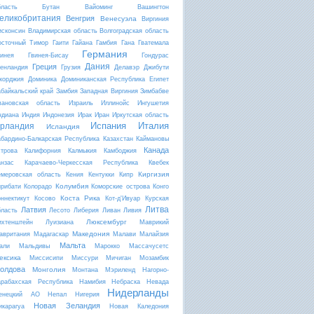
бласть
Бутан
Вайоминг
Вашингтон
еликобритания
Венгрия
Венесуэла
Виргиния
исконсин
Владимирская область
Волгоградская область
осточный Тимор
Гаити
Гайана
Гамбия
Гана
Гватемала
Германия
винея
Гвинея-Бисау
Гондурас
Дания
Греция
ренландия
Грузия
Делавэр
Джибути
жорджия
Доминика
Доминиканская Республика
Египет
абайкальский край
Замбия
Западная Виргиния
Зимбабве
вановская область
Израиль
Иллинойс
Ингушетия
ндиана
Индия
Индонезия
Ирак
Иран
Иркутская область
Испания
Италия
рландия
Исландия
абардино-Балкарская Республика
Казахстан
Каймановы
Канада
строва
Калифорния
Калмыкия
Камбоджия
анзас
Карачаево-Черкесская Республика
Квебек
Киргизия
емеровская область
Кения
Кентукки
Кипр
Колумбия
ирибати
Колорадо
Коморские острова
Конго
Коста Рика
оннектикут
Косово
Кот-д'Ивуар
Курская
Литва
Латвия
бласть
Лесото
Либерия
Ливан
Ливия
Люксембург
ихтенштейн
Луизиана
Маврикий
Македония
авритания
Мадагаскар
Малави
Малайзия
Мальта
али
Мальдивы
Марокко
Массачусетс
ексика
Миссисипи
Миссури
Мичиган
Мозамбик
олдова
Монголия
Монтана
Мэриленд
Нагорно-
арабахская Республика
Намибия
Небраска
Невада
Нидерланды
енецкий АО
Непал
Нигерия
Новая Зеландия
икарагуа
Новая Каледония