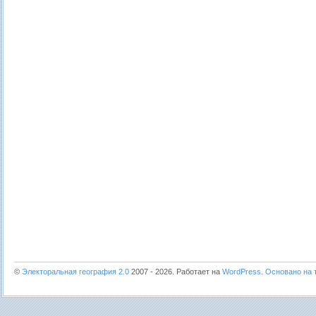
©
Электоральная география 2.0
2007 - 2026. Работает на
WordPress
.
Основано на т