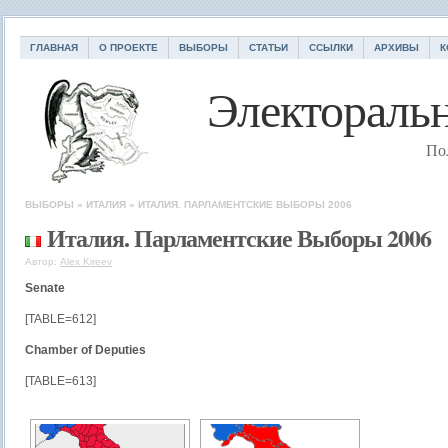
ГЛАВНАЯ
О ПРОЕКТЕ
ВЫБОРЫ
СТАТЬИ
ССЫЛКИ
АРХИВЫ
К
Электоральн
По
ВЫБОРЫ
»
ИТАЛИЯ
»
ИТАЛИЯ. ПАРЛАМЕНТСКИЕ ВЫБОРЫ 2006
Италия. Парламентские Выборы 2006
Автор:
Alex Kireev
Senate
[TABLE=612]
Chamber of Deputies
[TABLE=613]