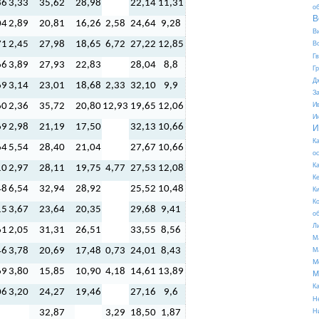
86
3,33
35,62
28,98
22,14
11,31
о
В
04
2,89
20,81
16,26
2,58
24,64
9,28
В
71
2,45
27,98
18,65
6,72
27,22
12,85
В
Г
66
3,89
27,93
22,83
28,04
8,8
Г
Д
69
3,14
23,01
18,68
2,33
32,10
9,9
З
60
2,36
35,72
20,80
12,93
19,65
12,06
И
И
69
2,98
21,19
17,50
32,13
10,66
И
К
64
5,54
28,40
21,04
27,67
10,66
о
К
10
2,97
28,11
19,75
4,77
27,53
12,08
К
48
6,54
32,94
28,92
25,52
10,48
К
К
15
3,67
23,64
20,35
29,68
9,41
о
Л
61
2,05
31,31
26,51
33,55
8,56
М
46
3,78
20,69
17,48
0,73
24,01
8,43
М
М
69
3,80
15,85
10,90
4,18
14,61
13,89
М
К
06
3,20
24,27
19,46
27,16
9,6
Н
32,87
3,29
18,50
1,87
Н