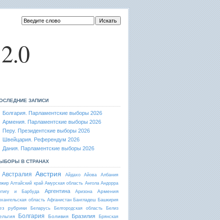
2.0
ОСЛЕДНИЕ ЗАПИСИ
Болгария. Парламентские выборы 2026
Армения. Парламентские выборы 2026
Перу. Президентские выборы 2026
Швейцария. Референдум 2026
Дания. Парламентские выборы 2026
ЫБОРЫ В СТРАНАХ
Австрия
Австралия
Айдахо
Айова
Албания
лжир
Алтайский край
Амурская область
Ангола
Андорра
Аргентина
Армения
нтигу и Барбуда
Аризона
рхангельская область
Афганистан
Бангладеш
Башкирия
ез рубрики
Беларусь
Белгородская область
Белиз
Болгария
Бразилия
ельгия
Боливия
Брянская