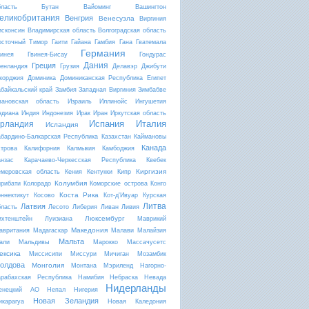
бласть
Бутан
Вайоминг
Вашингтон
еликобритания
Венгрия
Венесуэла
Виргиния
исконсин
Владимирская область
Волгоградская область
осточный Тимор
Гаити
Гайана
Гамбия
Гана
Гватемала
Германия
винея
Гвинея-Бисау
Гондурас
Дания
Греция
ренландия
Грузия
Делавэр
Джибути
жорджия
Доминика
Доминиканская Республика
Египет
абайкальский край
Замбия
Западная Виргиния
Зимбабве
вановская область
Израиль
Иллинойс
Ингушетия
ндиана
Индия
Индонезия
Ирак
Иран
Иркутская область
Испания
Италия
рландия
Исландия
абардино-Балкарская Республика
Казахстан
Каймановы
Канада
строва
Калифорния
Калмыкия
Камбоджия
анзас
Карачаево-Черкесская Республика
Квебек
Киргизия
емеровская область
Кения
Кентукки
Кипр
Колумбия
ирибати
Колорадо
Коморские острова
Конго
Коста Рика
оннектикут
Косово
Кот-д'Ивуар
Курская
Литва
Латвия
бласть
Лесото
Либерия
Ливан
Ливия
Люксембург
ихтенштейн
Луизиана
Маврикий
Македония
авритания
Мадагаскар
Малави
Малайзия
Мальта
али
Мальдивы
Марокко
Массачусетс
ексика
Миссисипи
Миссури
Мичиган
Мозамбик
олдова
Монголия
Монтана
Мэриленд
Нагорно-
арабахская Республика
Намибия
Небраска
Невада
Нидерланды
енецкий АО
Непал
Нигерия
Новая Зеландия
икарагуа
Новая Каледония