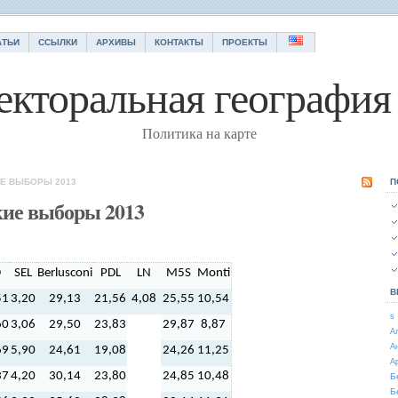
АТЬИ
ССЫЛКИ
АРХИВЫ
КОНТАКТЫ
ПРОЕКТЫ
екторальная география 
Политика на карте
ИЕ ВЫБОРЫ 2013
П
кие выборы 2013
D
SEL
Berlusconi
PDL
LN
M5S
Monti
В
51
3,20
29,13
21,56
4,08
25,55
10,54
s
60
3,06
29,50
23,83
29,87
8,87
А
А
69
5,90
24,61
19,08
24,26
11,25
А
37
4,20
30,14
23,80
24,85
10,48
Б
Б