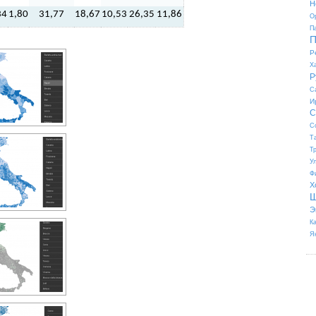
Н
34
1,80
31,77
18,67
10,53
26,35
11,86
О
П
П
Р
Х
Р
С
И
С
С
Т
Т
У
Ф
Х
Ш
Э
К
Я