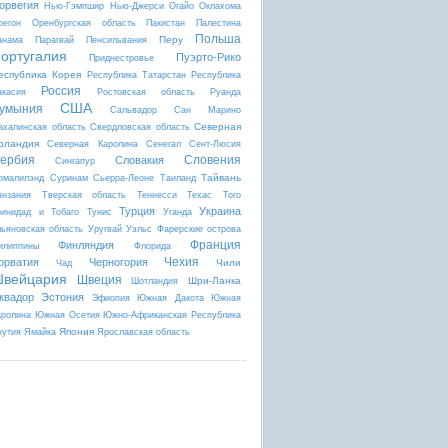
орвегия
Нью-Гэмпшир
Нью-Джерси
Огайо
Оклахома
регон
Оренбургская область
Пакистан
Палестина
Польша
Перу
анама
Парагвай
Пенсильвания
ортугалия
Пуэрто-Рико
Приднестровье
еспублика Корея
Республика Татарстан
Республика
Россия
акасия
Ростовская область
Руанда
США
умыния
Сальвадор
Сан Марино
Северная
ахалинская область
Свердловская область
рландия
Северная Каролина
Сенегал
Сент-Люсия
ербия
Словения
Словакия
Сингапур
Тайвань
омалилэнд
Суринам
Сьерра-Леоне
Таиланд
анзания
Тверская область
Теннесси
Техас
Того
Турция
Украина
ринидад и Тобаго
Тунис
Уганда
льяновская область
Уругвай
Уэльс
Фарерские острова
Франция
Финляндия
илиппины
Флорида
Чехия
орватия
Черногория
Чили
Чад
вейцария
Швеция
Шри-Ланка
Шотландия
квадор
Эстония
Эфиопия
Южная Дакота
Южная
аролина
Южная Осетия
Южно-Африканская Республика
Япония
кутия
Ямайка
Ярославская область