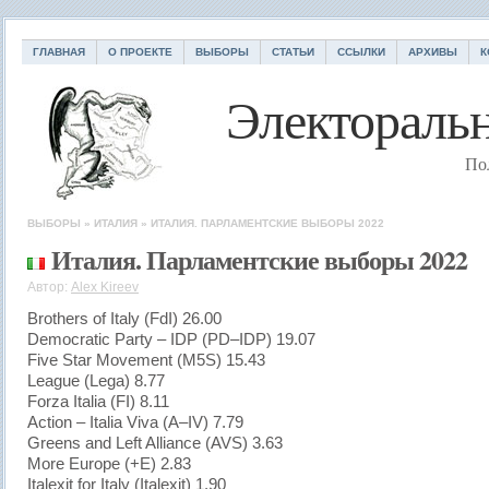
ГЛАВНАЯ
О ПРОЕКТЕ
ВЫБОРЫ
СТАТЬИ
ССЫЛКИ
АРХИВЫ
К
Электоральн
По
ВЫБОРЫ
»
ИТАЛИЯ
»
ИТАЛИЯ. ПАРЛАМЕНТСКИЕ ВЫБОРЫ 2022
Италия. Парламентские выборы 2022
Автор:
Alex Kireev
Brothers of Italy (FdI) 26.00
Democratic Party – IDP (PD–IDP) 19.07
Five Star Movement (M5S) 15.43
League (Lega) 8.77
Forza Italia (FI) 8.11
Action – Italia Viva (A–IV) 7.79
Greens and Left Alliance (AVS) 3.63
More Europe (+E) 2.83
Italexit for Italy (Italexit) 1.90