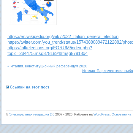
https://en.wikipedia.org/wiki/2022_Italian_general_election
https://twitter.com/you_trend/status/1574388089472122882/photo
https://talkelections.org/FORUM/index.php?
topic=294475.msg8781894#msg8781894
« Италия. Конституционный референдум 2020
Италия. Парламентские выбо
Ссылки на этот пост
©
Электоральная география 2.0
2007 - 2026. Работает на
WordPress
.
Основано на т