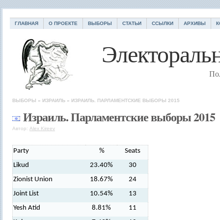
ГЛАВНАЯ
О ПРОЕКТЕ
ВЫБОРЫ
СТАТЬИ
ССЫЛКИ
АРХИВЫ
К
Электоральн
По
ВЫБОРЫ
»
ИЗРАИЛЬ
»
ИЗРАИЛЬ. ПАРЛАМЕНТСКИЕ ВЫБОРЫ 2015
Израиль. Парламентские выборы 2015
Автор:
Alex Kireev
Party
%
Seats
Likud
23.40%
30
Zionist Union
18.67%
24
Joint List
10.54%
13
Yesh Atid
8.81%
11