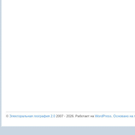
©
Электоральная география 2.0
2007 - 2026. Работает на
WordPress
.
Основано на т