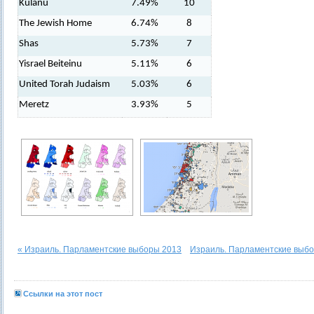
Kulanu
7.49%
10
The Jewish Home
6.74%
8
Shas
5.73%
7
Yisrael Beiteinu
5.11%
6
United Torah Judaism
5.03%
6
Meretz
3.93%
5
« Израиль. Парламентские выборы 2013
Израиль. Парламентские выбо
Ссылки на этот пост