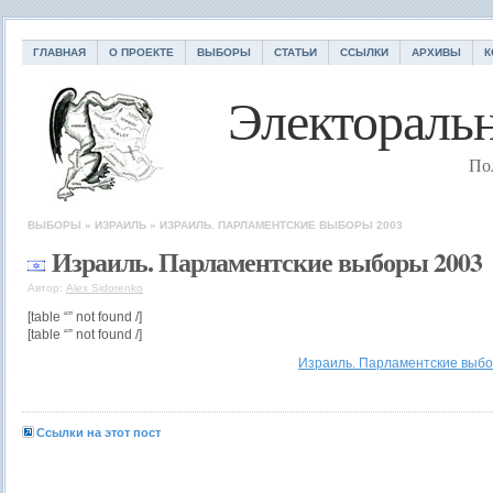
ГЛАВНАЯ
О ПРОЕКТЕ
ВЫБОРЫ
СТАТЬИ
ССЫЛКИ
АРХИВЫ
К
Электоральн
По
ВЫБОРЫ
»
ИЗРАИЛЬ
»
ИЗРАИЛЬ. ПАРЛАМЕНТСКИЕ ВЫБОРЫ 2003
Израиль. Парламентские выборы 2003
Автор:
Alex Sidorenko
[table “” not found /]
[table “” not found /]
Израиль. Парламентские выбо
Ссылки на этот пост