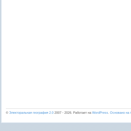
©
Электоральная география 2.0
2007 - 2026. Работает на
WordPress
.
Основано на т