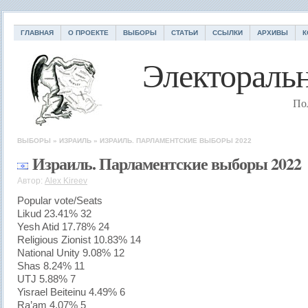
ГЛАВНАЯ
О ПРОЕКТЕ
ВЫБОРЫ
СТАТЬИ
ССЫЛКИ
АРХИВЫ
К
Электоральн
По
ВЫБОРЫ
»
ИЗРАИЛЬ
»
ИЗРАИЛЬ. ПАРЛАМЕНТСКИЕ ВЫБОРЫ 2022
Израиль. Парламентские выборы 2022
Автор:
Alex Kireev
Popular vote/Seats
Likud 23.41% 32
Yesh Atid 17.78% 24
Religious Zionist 10.83% 14
National Unity 9.08% 12
Shas 8.24% 11
UTJ 5.88% 7
Yisrael Beiteinu 4.49% 6
Ra’am 4.07% 5