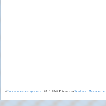
©
Электоральная география 2.0
2007 - 2026. Работает на
WordPress
.
Основано на т