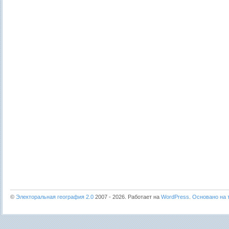
©
Электоральная география 2.0
2007 - 2026. Работает на
WordPress
.
Основано на т