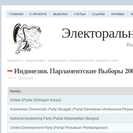
ГЛАВНАЯ
О ПРОЕКТЕ
ВЫБОРЫ
СТАТЬИ
ССЫЛКИ
АРХИВЫ
К
Электоральн
По
ВЫБОРЫ
»
ИНДОНЕЗИЯ
»
ИНДОНЕЗИЯ. ПАРЛАМЕНТСКИЕ ВЫБОРЫ 2004
Индонезия. Парламентские Выборы 20
Автор:
Alex Kireev
Parties
Golkar (
Partai Golongan Karya
)
Indonesian Democratic Party-Struggle (
Partai Demokrasi Индонезия Perju
National Awakening Party (
Partai Kebangkitan Bangsa
)
United Development Party (
Partai Persatuan Pembangunan
)