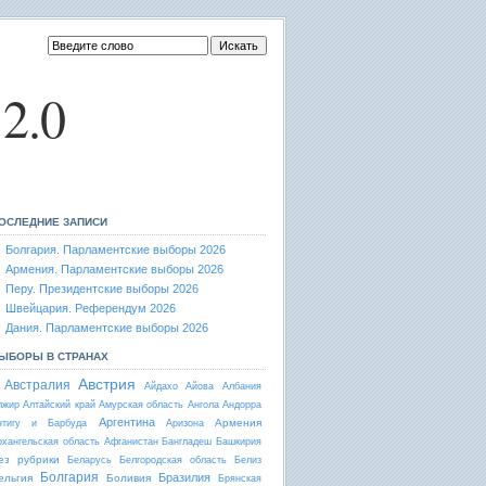
2.0
ОСЛЕДНИЕ ЗАПИСИ
Болгария. Парламентские выборы 2026
Армения. Парламентские выборы 2026
Перу. Президентские выборы 2026
Швейцария. Референдум 2026
Дания. Парламентские выборы 2026
ЫБОРЫ В СТРАНАХ
Австрия
Австралия
Айдахо
Айова
Албания
лжир
Алтайский край
Амурская область
Ангола
Андорра
Аргентина
Армения
нтигу и Барбуда
Аризона
рхангельская область
Афганистан
Бангладеш
Башкирия
ез рубрики
Беларусь
Белгородская область
Белиз
Болгария
Бразилия
ельгия
Боливия
Брянская