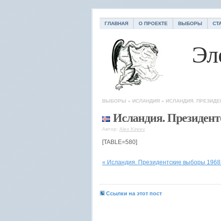
ГЛАВНАЯ
О ПРОЕКТЕ
ВЫБОРЫ
СТ
Эл
ВЫБОРЫ
»
ИСЛАНДИЯ
»
ИСЛАНДИЯ. ПРЕЗИДЕ
Исландия. Президент
Автор:
Alex Kireev
[TABLE=580]
« Исландия. Президентские выборы 1968
Ссылки на этот пост