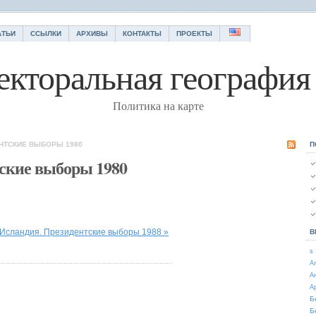
АТЬИ
ССЫЛКИ
АРХИВЫ
КОНТАКТЫ
ПРОЕКТЫ
екторальная география 
Политика на карте
НТСКИЕ ВЫБОРЫ 1980
П
ские выборы 1980
Исландия. Президентские выборы 1988 »
В
s
А
А
А
Б
Б