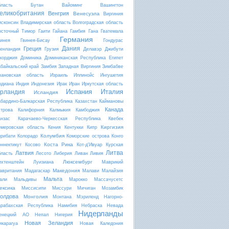
бласть
Бутан
Вайоминг
Вашингтон
еликобритания
Венгрия
Венесуэла
Виргиния
исконсин
Владимирская область
Волгоградская область
осточный Тимор
Гаити
Гайана
Гамбия
Гана
Гватемала
Германия
винея
Гвинея-Бисау
Гондурас
Дания
Греция
ренландия
Грузия
Делавэр
Джибути
жорджия
Доминика
Доминиканская Республика
Египет
абайкальский край
Замбия
Западная Виргиния
Зимбабве
вановская область
Израиль
Иллинойс
Ингушетия
ндиана
Индия
Индонезия
Ирак
Иран
Иркутская область
Испания
Италия
рландия
Исландия
абардино-Балкарская Республика
Казахстан
Каймановы
Канада
строва
Калифорния
Калмыкия
Камбоджия
анзас
Карачаево-Черкесская Республика
Квебек
Киргизия
емеровская область
Кения
Кентукки
Кипр
Колумбия
ирибати
Колорадо
Коморские острова
Конго
Коста Рика
оннектикут
Косово
Кот-д'Ивуар
Курская
Литва
Латвия
бласть
Лесото
Либерия
Ливан
Ливия
Люксембург
ихтенштейн
Луизиана
Маврикий
Македония
авритания
Мадагаскар
Малави
Малайзия
Мальта
али
Мальдивы
Марокко
Массачусетс
ексика
Миссисипи
Миссури
Мичиган
Мозамбик
олдова
Монголия
Монтана
Мэриленд
Нагорно-
арабахская Республика
Намибия
Небраска
Невада
Нидерланды
енецкий АО
Непал
Нигерия
Новая Зеландия
икарагуа
Новая Каледония